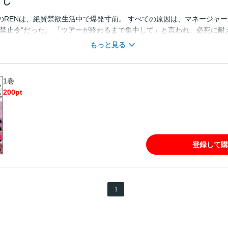
すじ
のRENは、絶賛禁欲生活中で爆発寸前。 すべての原因は、マネージャ
り禁止令”だった。 「ツアーが終わるまで集中して」と言われ、必死に耐
に溜まりに溜まった欲望を高見にぶつけてしまい…？ 欲求不満MAXか
もっと見る
り！ ※この作品は『GUSH 2025年9月号』に収録されています。重
1巻
200
pt
登録して購
1