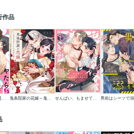
行作品
やたらやらしい深見くん
鬼条院家の花嫁～鬼に見初められた没落令嬢～
せんぱい、もませてください！
男前はシーツで溺
品