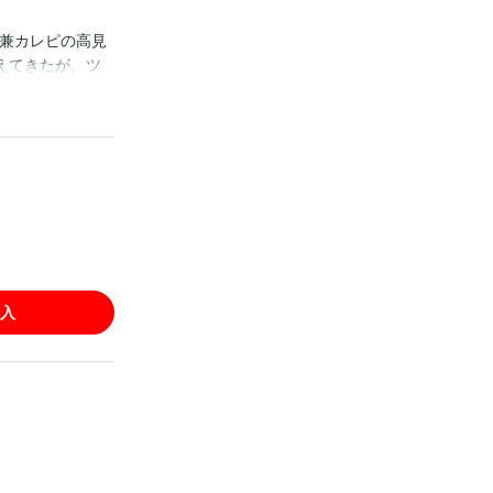
ー兼カレピの高見
えてきたが、ツ
ら始まる、甘くて
複購入にご注意く
入