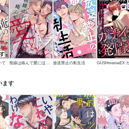
いて
視線は絡んで愛にほどける 【連載版】
放送禁止の私生活
います