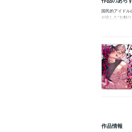
作品のあら
国民的アイドル
が出した“お触
アー最終日の夜
濃密な特別読み切
ださい。
作品情報