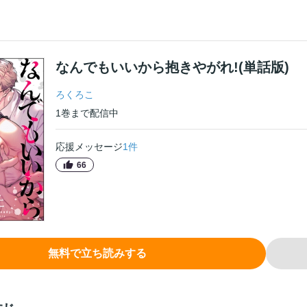
なんでもいいから抱きやがれ!(単話版)
ろくろこ
1
巻
まで配信中
応援メッセージ
1
件
66
無料で立ち読みする