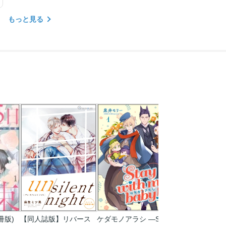
もっと見る
冊版)
【同人誌版】リバース
ケダモノアラシ ―Stay with me baby!―(分冊版)