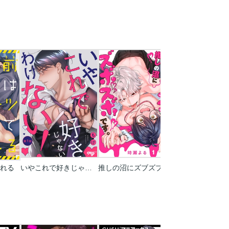
れる
いやこれで好きじゃないわけない！
推しの沼にズブズブでズボズボです。
ドライな同期の