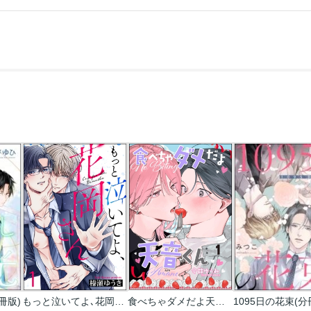
冊版)
もっと泣いてよ､花岡さん(分冊版)
食べちゃダメだよ天音くん（分冊版）
1095日の花束(分