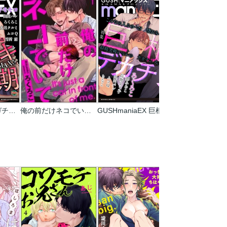
GUSHmaniaEX ガチイキ発情期
俺の前だけネコでいて(分冊版)
GUSHmaniaEX 巨根デカチン