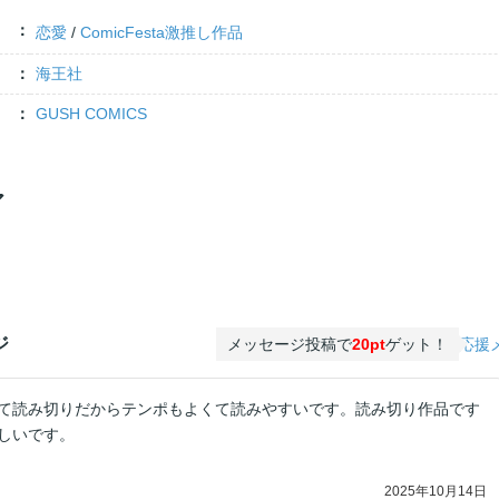
恋愛
/
ComicFesta激推し作品
海王社
GUSH COMICS
ア
ジ
メッセージ投稿で
20pt
ゲット！
応援
て読み切りだからテンポもよくて読みやすいです。読み切り作品です
しいです。
2025年10月14日