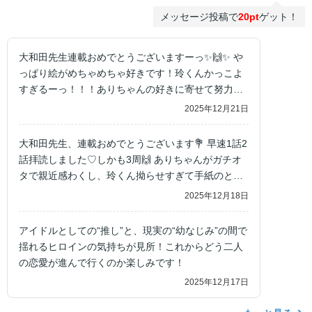
メッセージ投稿で
20pt
ゲット！
大和田先生連載おめでとうございますーっ✨🙌✨ や
っぱり絵がめちゃめちゃ好きです！玲くんかっこよ
すぎるーっ！！！ありちゃんの好きに寄せて努力し
てるのが可愛すぎてキュンキュンしました😌ありち
2025年12月21日
ゃんがリアルで恋しないって思ってるところをこれ
からもっと落としに来てくれると思うとドキドキし
大和田先生、連載おめでとうございます💐 早速1話2
ますっ！次回楽しみです！
話拝読しました♡しかも3周🙌 ありちゃんがガチオ
タで親近感わくし、玲くん拗らせすぎて手紙のとこ
ろは可愛いくてきゅんとしました🫶 独占欲執着な玲
2025年12月18日
くん好きです！これからもっと独占欲強強な玲くん
見たい〜♡あと、ありちゃんの推しルイくん私好き
アイドルとしての“推し”と、現実の“幼なじみ”の間で
なのでこれからもっと見たいです♡ありちゃんと同
揺れるヒロインの気持ちが見所！これからどう二人
担になるけど、ありちゃんは同担拒否？笑 まだま
の恋愛が進んで行くのか楽しみです！
だ感想たくさん伝えたいけど、ネタバレ禁だからこ
2025年12月17日
の辺で♡ 3話も楽しみにしています! また読んできま
すね♡ Nieより☆