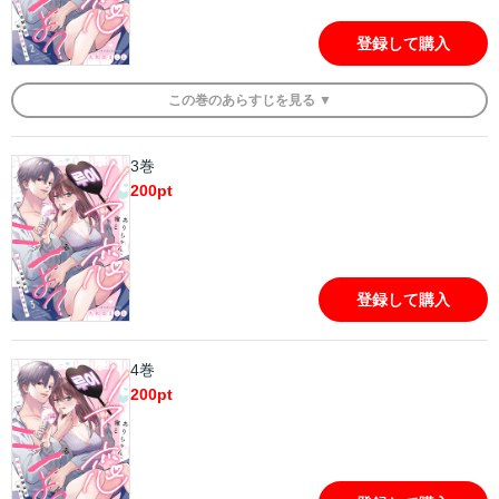
登録して購入
この
巻
のあらすじを
見る ▼
3巻
200
pt
登録して購入
4巻
200
pt