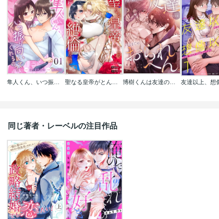
隼人くん、いつ振り向いてくれるの?
聖なる皇帝がとんだ隠れ絶倫だった件【単話】
博樹くんは友達のままじゃおられへん。元陰キャの一途すぎる両片思い
同じ著者・レーベルの注目作品