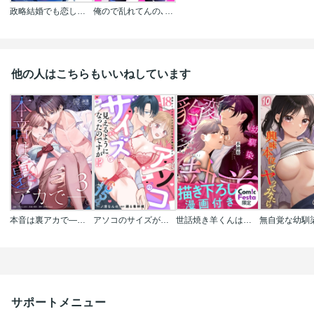
政略結婚でも恋したい!～惚れ薬を飲んだら婚約者が肉食系に豹変しまして～シリーズ【合冊版】
俺ので乱れてんの､好き～意地悪な同僚に性欲強いのバレましたシリーズ
他の人はこちらもいいねしています
本音は裏アカで―。【ComicFesta限定特典つき】
アソコのサイズが見えるようになったのですが!?～通常サイズがほとんどなのに会社の隣の彼がXL!?～【分冊版】
世話焼き羊くんは幼馴染を骨の髄まで執愛してる
サポートメニュー