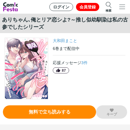
ログイン
会員登録
検索
ありちゃん､俺とリア恋シよ?～推し似幼馴染は私の古
参でしたシリーズ
大和田まこと
6
巻
まで配信中
応援メッセージ
3
件
87
無料で立ち読みする
キープ