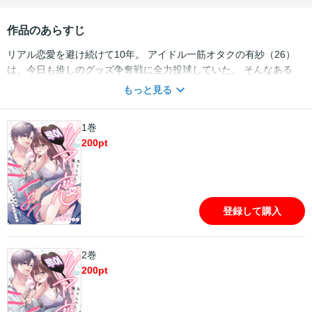
作品のあらすじ
リアル恋愛を避け続けて10年。 アイドル一筋オタクの有紗（26）
は、今日も推しのグッズ争奪戦に全力投球していた。 そんなある
日、韓国で暮らしていた幼なじみ・玲が突然の帰国。 母の使いで彼
もっと見る
の家を訪れると――そこにいたのは、まさかの“推しに激似”に成長
した玲だった。 「そいつにどこまで似てるか教えてよ…」 「推しは
1巻
どんなキスするんだろうって考えたことない？」 久しぶりの再会な
200
pt
のに、玲はなぜか距離感ゼロで迫ってきて、有紗の理性は大混乱。
「推しができない事、俺がシてあげる。」 推しだけを愛してきたオ
タク女子が、幼なじみの強引な溺愛に乱されていく――
登録して購入
2巻
200
pt