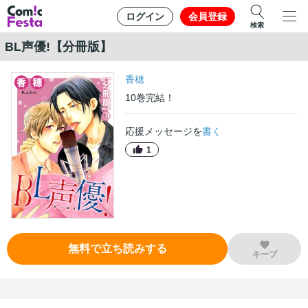
ログイン
会員登録
検索
BL声優!【分冊版】
香穂
10
巻
完結！
応援メッセージを
書く
1
無料で立ち読みする
キープ