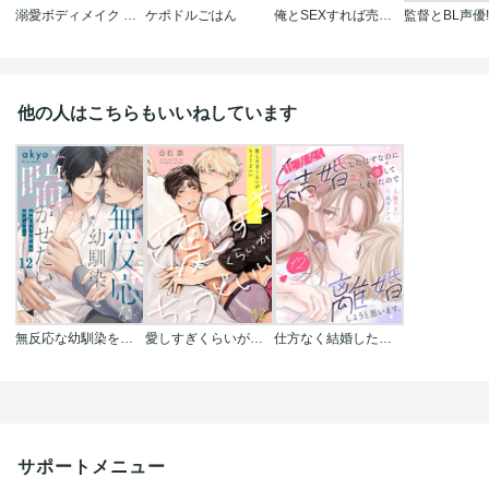
溺愛ボディメイク ～ぽちゃ女子､年下トレーナーと｢開発｣セッション!?～(分冊版)
ケポドルごはん
俺とSEXすれば売れる
監督とBL声優
他の人はこちらもいいねしています
無反応な幼馴染を喘がせたい
愛しすぎくらいがちょうどいい
仕方なく結婚したはずなのに貴方を愛してしまったので離婚しようと思います｡
サポートメニュー