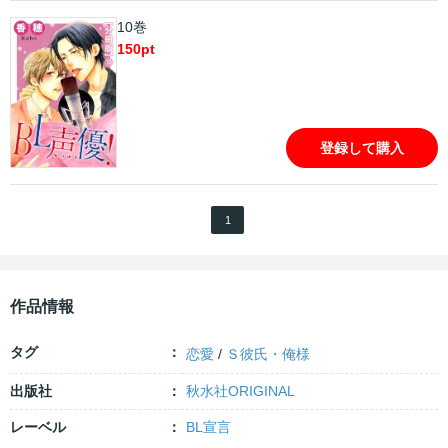
10巻
150
pt
登録して購入
1
作品情報
タグ
恋愛
/
Ｓ彼氏・俺様
出版社
秋水社ORIGINAL
レーベル
BL宣言