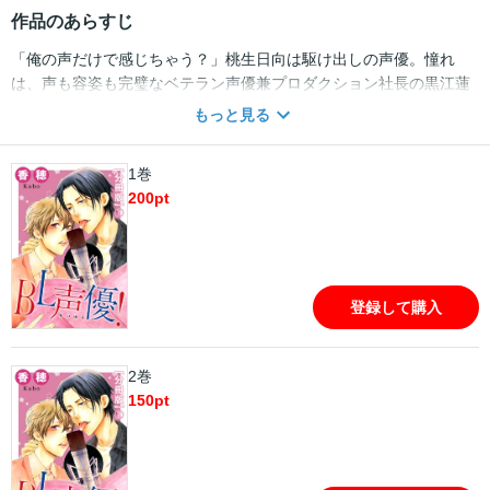
作品のあらすじ
「俺の声だけで感じちゃう？」桃生日向は駆け出しの声優。憧れ
は、声も容姿も完璧なベテラン声優兼プロダクション社長の黒江蓮
人。だけど黒江が攻役で出演するBLCDを聞くうちに憧れは恋へと
もっと見る
変わっていって…。だから現場で一緒に仕事が出来るようになって
も恋心がバレてしまいそうで親しくなれない！そんなとき日向の元
1巻
に大仕事が舞い込んでくるがそれはBLCDの受役だった！しかも相
200
pt
手の攻はその黒江で…!?BLCD界激震!?声優同士の秘密の恋☆
登録して購入
2巻
150
pt