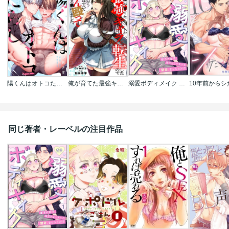
陽くんはオトコたらし
俺が育てた最強キャラに転生したので、歯向かうヤツはすべてぶん殴って生きる事にしました。
溺愛ボディメイク ～ぽちゃ女子､年下トレーナーと｢開発｣セッション!?～(分冊版)
同じ著者・レーベルの注目作品