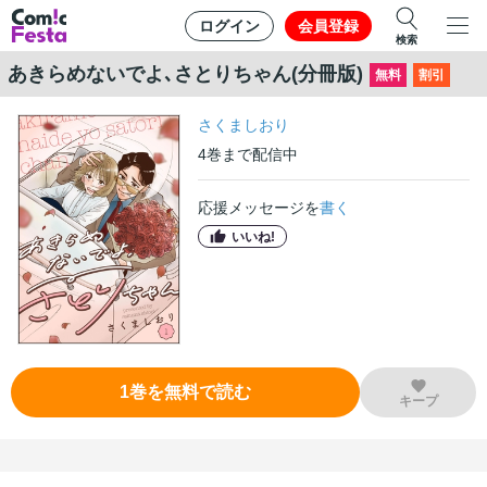
ログイン
会員登録
検索
あきらめないでよ､さとりちゃん(分冊版)
無料
割引
さくましおり
4
巻
まで配信中
応援メッセージを
書く
いいね!
1
巻
を無料で読む
キープ