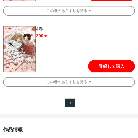
この
巻
のあらすじを
見る ▼
4巻
200
pt
登録して購入
この
巻
のあらすじを
見る ▼
1
作品情報