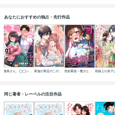
あなたにおすすめの独占・先行作品
鬼島さん、◯◯シたい。（分冊版）
夜伽が禁忌のこの世界で【フルカラー】
色欲覇道～魔力と精力ツヨツヨなので24時間無双します～
同じ著者・レーベルの注目作品