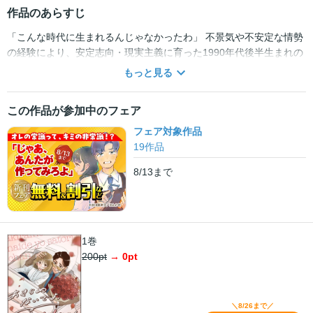
作品のあらすじ
「こんな時代に生まれるんじゃなかったわ」 不景気や不安定な情勢
の経験により、安定志向・現実主義に育った1990年代後半生まれの
「悟った世代」――通称・悟り世代。 悟り世代ど真ん中の吉野さと
もっと見る
りは、夢を抱きがちな同期への嫌悪や、将来への不安、新世代の自
由奔放さに日々ストレスを感じていた。 ある日、亡くなった祖母の
この作品が参加中のフェア
遺品整理に立ち合うことになったさとりは、遺品の中に1冊の日記帳
を見つける。 ≪ 本当は私のことを、愛してくれる人と結婚したかっ
フェア対象作品
た ≫ 消え入りそうな文字で書かれた祖母の言葉に、さとりは自分を
19
作品
顧みる。 「――私も、死ぬ前にそう思うのかな」 将来の不安と幸せ
8/13
まで
を天秤にかけて思案していたその時、誤って庭の池に落ちてしま
う。 さとりが目を覚ますとそこは、1988年――バブル時代真っただ
中の日本だった!? 令和を生きる悟れる現代っ子は、活気づくバブル
の時代に何を見る？ 時代を超えて、自分の価値や生き方と向き合う
タイムスリップ・ヒューマンドラマ！ ※この作品は『comicタント
1巻
Vol.73』に収録されております。重複購入にご注意下さい。
200
pt
→
0
pt
＼8/26まで／