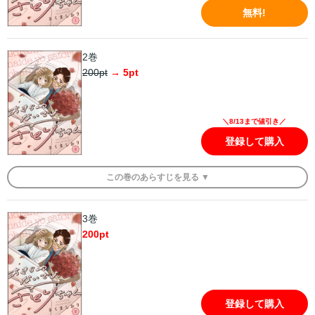
無料!
2巻
200
pt
→
5
pt
＼8/13まで値引き／
登録して購入
この
巻
のあらすじを
見る ▼
3巻
200
pt
登録して購入