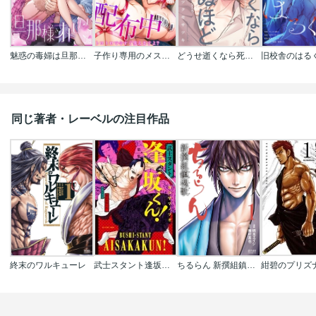
魅惑の毒婦は旦那様をオトしたい
子作り専用のメス、無料配布中。～トロトロで今すぐ使えますよ？～
どうせ逝くなら死ぬほど抱いて
同じ著者・レーベルの注目作品
終末のワルキューレ
武士スタント逢坂くん!
ちるらん 新撰組鎮魂歌
紺碧のプリズ