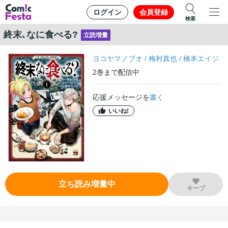
ログイン
会員登録
検索
終末､なに食べる?
立読増量
ヨコヤマノブオ
/
梅村真也
/
橋本エイジ
2
巻
まで配信中
応援メッセージを
書く
いいね!
立ち読み増量中
キープ