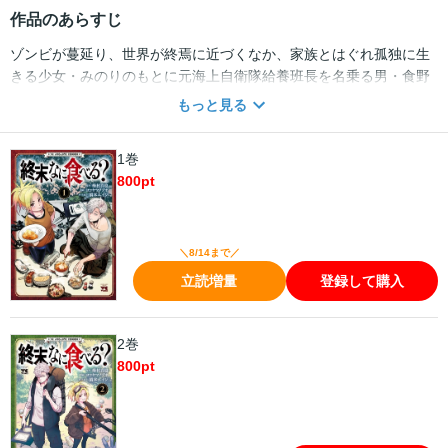
作品のあらすじ
ゾンビが蔓延り、世界が終焉に近づくなか、家族とはぐれ孤独に生
きる少女・みのりのもとに元海上自衛隊給養班長を名乗る男・食野
が現れる。 彼はみのりに対し、おいしい「バターチキンカレー」を
もっと見る
作ると言い出し…!? 『終末のワルキューレ』梅村真也×『武士スタ
ント逢坂くん！』ヨコヤマノブオ×『ちるらん 新撰組鎮魂歌』橋本
1巻
エイジの超豪華チームで贈る、終末世界のサバイバル美食ドラマ!!
800
pt
＼8/14まで／
立読増量
登録して購入
2巻
800
pt