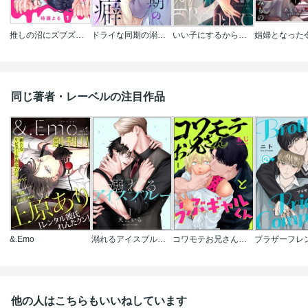
推しの沼にズブズブでズボズボです。
ドライな同期の溺愛癖
いい子にするから閉じ込めて
同じ著者・レーベルの注目作品
&.Emo
溺れるアイスブルー(分冊版)
コワモテお兄さんとうぶギャルくん(分冊版)
他の人はこちらもいいねしています