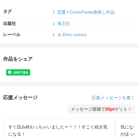
タグ
恋愛
/
ComicFesta激推し作品
出版社
海王社
レーベル
＆.Emo comics
作品をシェア
応援メッセージ
応援メッセージを書く
メッセージ投稿で
20pt
ゲット！
すぐ読み終わっちゃいましたー！！！すごく続き気
気になっ
になる！
がほっぺ