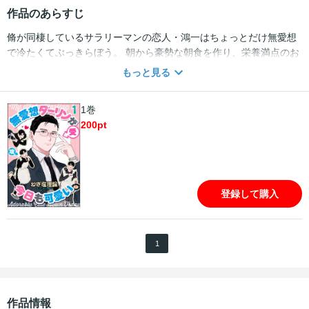
作品のあらすじ
脩が同棲しているサラリーマンの恋人・鴻一はちょっとだけ無愛想
で冷たくてぶっきらぼう。 朝から豪勢な朝食を作り、栄養満点のお
弁当、行ってらっしゃいのキスで見送っても「こんなことまでしな
もっと見る
くていい」と言われてしまう。 けれど鴻一が大大大好きな脩。 なぜ
なら、口下手な鴻一が本当は嬉しがっていることを分かっているか
1巻
ら。 一方、普段から脩へお礼をしていないことを同僚に咎められた
200
pt
鴻一。 脩に愛想を尽かされないよう奮闘が始まるが…!? ※この作品
は『＆.Emo vol.75』に収録されています。重複購入にご注意くださ
い。
登録して購入
1
作品情報