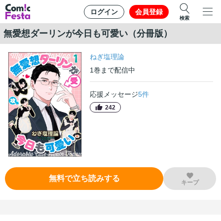
ログイン
会員登録
検索
無愛想ダーリンが今日も可愛い（分冊版）
ねぎ塩理論
1
巻
まで配信中
応援メッセージ
5
件
242
無料で立ち読みする
キープ