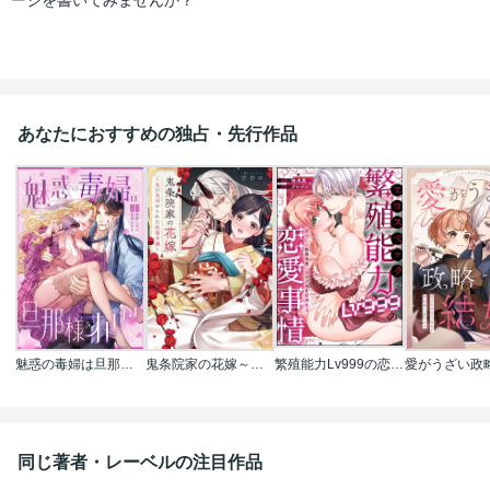
ージを書いてみませんか？
あなたにおすすめの独占・先行作品
魅惑の毒婦は旦那様をオトしたい
鬼条院家の花嫁～鬼に見初められた没落令嬢～
繁殖能力Lv999の恋愛事情 ―幼なじみ候爵令息とのウブあま新婚生活―（単話版）
同じ著者・レーベルの注目作品