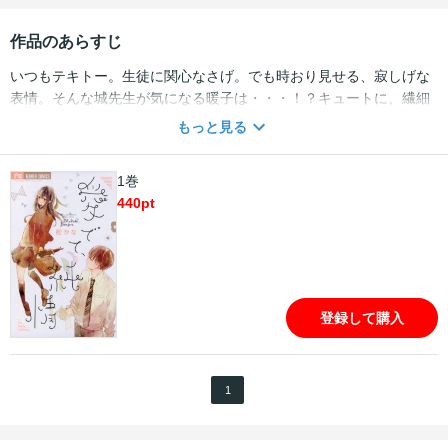
作品のあらすじ
いつもテキトー。生徒に関心なさげ。でも時おり見せる、寂しげな
表情。そんな城先生が気になる暖子は・・・！？キュートに、繊細
に紡がれる、初めての”恋”のものがたり。注目ルーキー待望の２
もっと見る
ndFC！！
1巻
440
pt
登録して購入
1