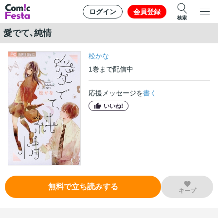
ログイン
会員登録
検索
愛でて､純情
松かな
1
巻
まで配信中
応援メッセージを
書く
いいね!
無料で立ち読みする
キープ