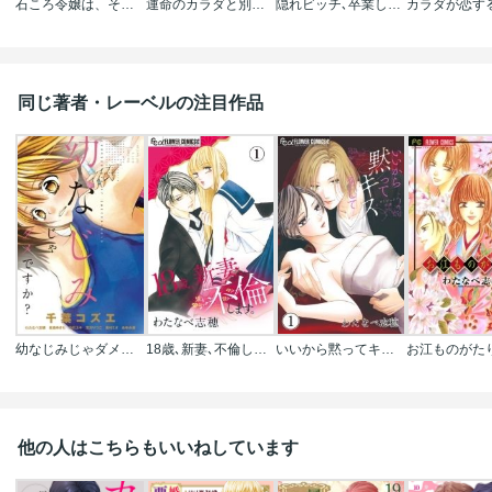
石ころ令嬢は、その聡明な瞳で愛を見つける。
運命のカラダと別れたい。～思い出したくなかった、元カレとのズブズブH
隠れビッチ､卒業します｡【フルカラー】
同じ著者・レーベルの注目作品
幼なじみじゃダメですか?
18歳､新妻､不倫します｡【マイクロ】
いいから黙ってキスをして【マイクロ】
お江ものがた
他の人はこちらもいいねしています