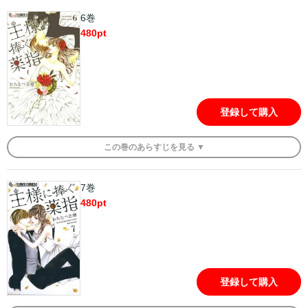
6巻
480
pt
登録して購入
この
巻
のあらすじを
見る ▼
7巻
480
pt
登録して購入