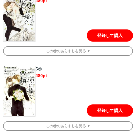
480
pt
登録して購入
この
巻
のあらすじを
見る ▼
5巻
480
pt
登録して購入
この
巻
のあらすじを
見る ▼