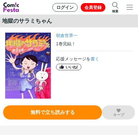
ログイン
会員登録
検索
地獄のサラミちゃん
朝倉世界一
1
巻
完結！
応援メッセージを
書く
いいね!
無料で立ち読みする
キープ