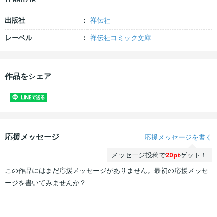
出版社
祥伝社
レーベル
祥伝社コミック文庫
作品をシェア
応援メッセージ
応援メッセージを書く
メッセージ投稿で
20pt
ゲット！
この作品にはまだ応援メッセージがありません。最初の応援メッセ
ージを書いてみませんか？