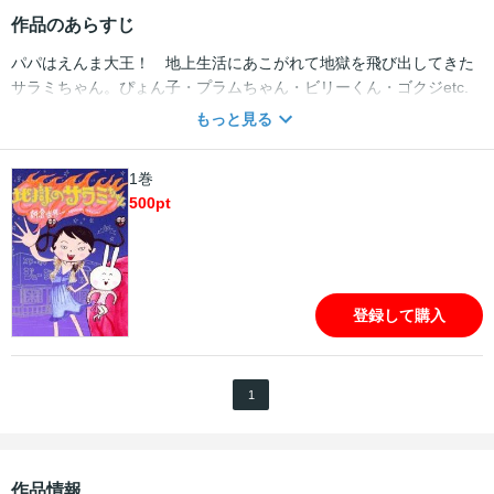
作品のあらすじ
パパはえんま大王！ 地上生活にあこがれて地獄を飛び出してきた
サラミちゃん。ぴょん子・プラムちゃん・ビリーくん・ゴクジetc.
…愉快な仲間たちと過ごす毎日は珍騒動の連続☆ アルバイトや恋
もっと見る
だってしちゃうし、生き別れたママも登場！？ 地獄のプリンセ
ス・サラミちゃんのおしゃれでキュートな大冒険！ 初収録作品＋
1巻
描き下ろしたっぷりでお届け！
500
pt
登録して購入
1
作品情報