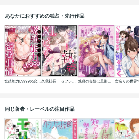
あなたにおすすめの独占・先行作品
繁殖能力Lv999の恋愛事情 ―幼なじみ候爵令息とのウブあま新婚生活―（単話版）
久我社長！ セフレなのにデロ甘執着しすぎでは!? ～XL級のわからせピストンで心も身体もハメ堕とされそうです～（単話版）
魅惑の毒婦は旦那様をオトしたい
同じ著者・レーベルの注目作品