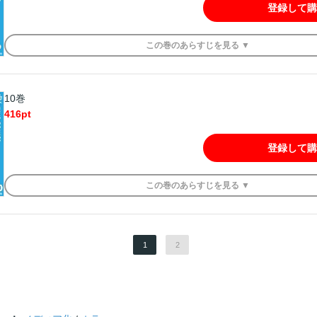
登録して購
この
巻
のあらすじを
見る ▼
10巻
416
pt
登録して購
この
巻
のあらすじを
見る ▼
1
2