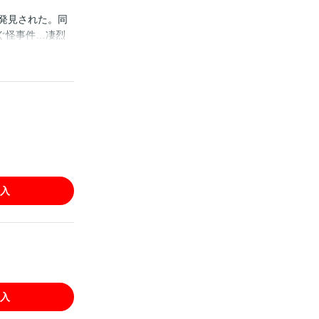
が発見された。同
ぐ怪事件…凄烈
入
入