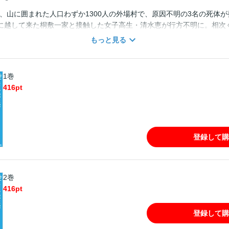
夏、山に囲まれた人口わずか1300人の外場村で、原因不明の3名の死体
に越して来た桐敷一家と接触した女子高生・清水恵が行方不明に。相次
！
もっと見る
1巻
416
pt
登録して購
2巻
416
pt
登録して購