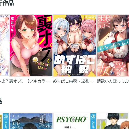
行作品
シよ?
裏オプ。【フルカラー】
めすぱこ納税～返礼品は私の身体です…～
品