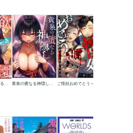
禁欲いんぽっしぶる女学園【フルカラー】
黄泉の蜜なる神隠し【フルカラー】
ご怪妊おめでとう～妻が××を孕んだ日～