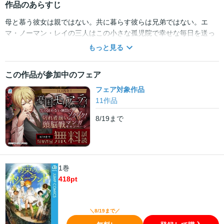
作品のあらすじ
母と慕う彼女は親ではない。共に暮らす彼らは兄弟ではない。エ
マ・ノーマン・レイの三人はこの小さな孤児院で幸せな毎日を送っ
ていた。しかし、彼らの日常はある日突然終わりを告げた。真実を
もっと見る
知った彼らを待つ運命とは…!?
この作品が参加中のフェア
フェア対象作品
11
作品
8/19
まで
1巻
418
pt
＼8/19まで／