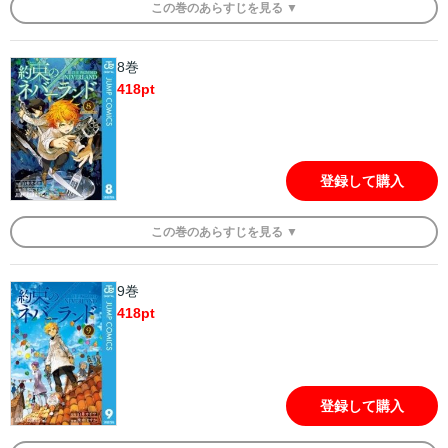
この
巻
のあらすじを
見る ▼
8巻
418
pt
登録して購入
この
巻
のあらすじを
見る ▼
9巻
418
pt
登録して購入