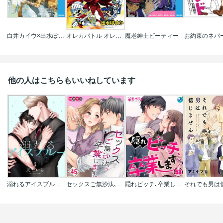
白井カイウ×出水ぽすか短編集
オレカバトル オレカモンスターズ冒険烈伝
魔老紳士ビーティー
他の人はこちらもいいねしています
溺れるアイスブルー(分冊版)
セックスご無沙汰､卒業します｡【フルカラー】
隠れビッチ､卒業します｡【フルカラー】