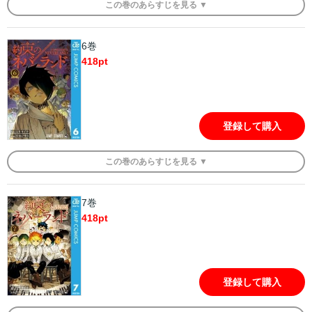
この
巻
のあらすじを
見る ▼
6巻
418
pt
登録して購入
この
巻
のあらすじを
見る ▼
7巻
418
pt
登録して購入