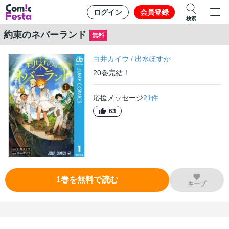
ログイン
会員登録
検索
約束のネバーランド
無料
白井カイウ
/
出水ぽすか
20
巻
完結！
応援メッセージ
21
件
63
1
巻
を無料で読む
キープ