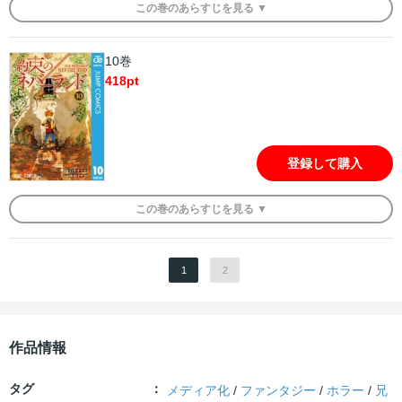
この
巻
のあらすじを
見る ▼
10巻
418
pt
登録して購入
この
巻
のあらすじを
見る ▼
1
2
作品情報
タグ
メディア化
/
ファンタジー
/
ホラー
/
兄