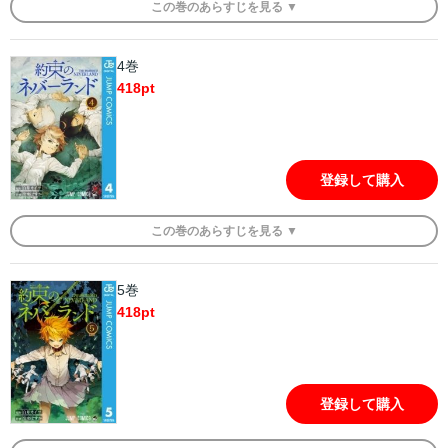
この
巻
のあらすじを
見る ▼
4巻
418
pt
登録して購入
この
巻
のあらすじを
見る ▼
5巻
418
pt
登録して購入