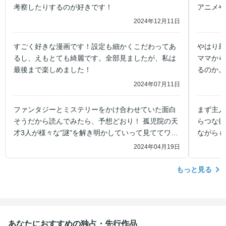
考察したりするのが好きです！
アニメや
人は観る
2024年12月11日
すごく好きな漫画です！設定も細かくこだわってあ
やはり最
るし、えもとても綺麗です。全部見ましたが、私は
ママから
最後まで楽しめました！
るのか。
るみのよ
2024年07月11日
くまとめ
ファンタジーとミステリーをかけ合わせていた面白
まず主人
そうだから読んでみたら、予想どおり！ 孤児院の天
らつな彼
才3人が様々な"謎"を解き明かしていって見ててワク
ながらも
ワクします！
2024年04月19日
もっと見る
あなたにおすすめの独占・先行作品