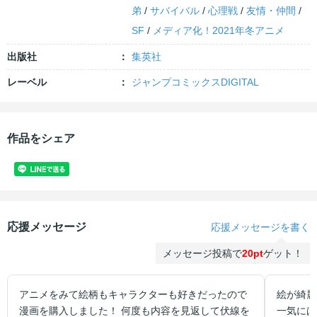
弟
/
サバイバル
/
心理戦
/
友情・仲間
/
SF
/
メディア化！2021年冬アニメ
出版社
集英社
レーベル
ジャンプコミックスDIGITAL
作品をシェア
応援メッセージ
応援メッセージを書く
メッセージ投稿で
20pt
ゲット！
アニメをみて絵柄もキャラクターも好きだったので
絵が綺麗
漫画を購入しました！ 何度も内容を見返して伏線を
一気には