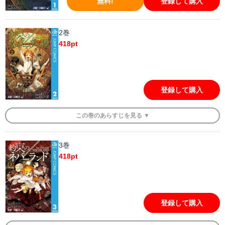
無料!
登録して購入
2巻
418
pt
登録して購入
この
巻
のあらすじを
見る ▼
3巻
418
pt
登録して購入