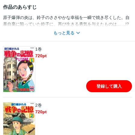
作品のあらすじ
原子爆弾の炎は、鈴子のささやかな幸福を一瞬で焼き尽くした。自
暴自棄に陥っていた鈴子に、再び生きる勇気を与えたものは……!?
「ヒロシマの証言者」/敗色濃厚の現状打破のため、起死回生の特攻
もっと見る
作戦が開始された。その名も人間魚雷“回天（かいてん）”！ 数奇
なる運命に翻弄され、３度の回天搭乗から生還した横田は、いった
1巻
い何を思うのか……!? 「出口のない海」の２編を収録した戦争ド
720
pt
キュメントシリーズ！
登録して購入
2巻
720
pt