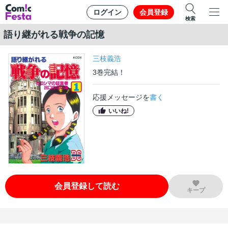
ログイン
会員登録
検索
語り継がれる戦争の記憶
三枝義浩
3
巻
完結！
応援メッセージを
書く
いいね!
会員登録して読む
キープ