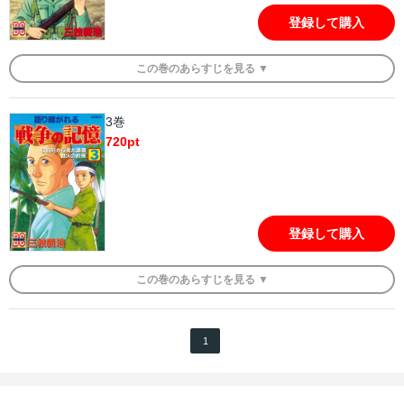
登録して購入
この
巻
のあらすじを
見る ▼
3巻
720
pt
登録して購入
この
巻
のあらすじを
見る ▼
1