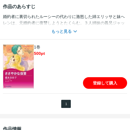
作品のあらすじ
婚約者に裏切られたルーシーの代わりに激怒した姉エリッサと妹へ
レンは、元婚約者に復讐しようとたくらむ。３人姉妹の義兄ジャッ
クをルーシーの恋人に仕立て、元婚約者に熱愛ぶりを見せつけて見
もっと見る
返してやろうというのだ。いくら血のつながりがなくてもジャック
を恋人になんて思えない。とまどうルーシーに、妹がささやく。
1巻
「でも、ジャックは“運命の人”よ」姉妹の住む村に伝わる“愛の館”の
500
pt
伝説に従えば、確かにそうだ。ルーシーは初めて義兄を異性として
意識した！
登録して購入
1
作品情報