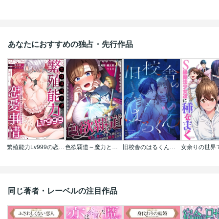
あなたにおすすめの独占・先行作品
繁殖能力Lv999の恋愛事情 ―幼なじみ候爵令息とのウブあま新婚生活―（単話版）
色欲覇道～魔力と精力ツヨツヨなので24時間無双します～
旧校舎のはるくん～二人きりの鬼ごっこ、しよう？
同じ著者・レーベルの注目作品