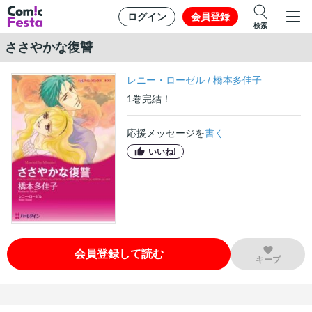
ログイン
会員登録
検索
ささやかな復讐
レニー・ローゼル
/
橋本多佳子
1
巻
完結！
応援メッセージを
書く
いいね!
会員登録して読む
キープ