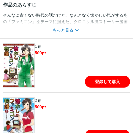
作品のあらすじ
そんなに古くない時代の話だけど、なんとなく懐かしい気がするあ
の「ファミコン」をテーマに据えた、クロニクル風ストーリー漫画
アンソロジー。読めば、まるでタイムマシンに乗って、ファミコン
もっと見る
ゲームに夢中になってた1980年代のあの頃の自分に戻る事ができそ
うです……
1巻
500
pt
登録して購入
2巻
500
pt