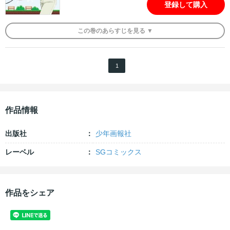
登録して購入
この
巻
のあらすじを
見る ▼
1
作品情報
出版社
少年画報社
レーベル
SGコミックス
作品をシェア