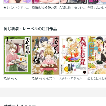
★５バストケアマッサージをはじめます～あなたの悩みを解決する、噂のサロンのトロトロ施術
繁殖能力Lv999の恋愛事情 ―幼なじみ候爵令息とのウブあま新婚生活―（単話版）
久我社長！ セフレなのにデロ甘執着しすぎでは!? ～XL級のわからせピストンで心も身体もハメ堕とされそうです～（単話版）
同じ著者・レーベルの注目作品
であいもん
であいもん 公式コミックアンソロジー ～縁～
天外レトロジカル