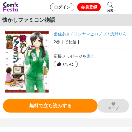
ログイン
会員登録
検索
懐かしファミコン物語
桑佳あさ
/
フジヤマヒロノブ
/
浅野りん
2
巻
まで配信中
応援メッセージを
書く
いいね!
無料で立ち読みする
キープ