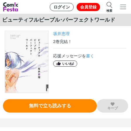
ログイン
会員登録
検索
ビューティフルピープル･パーフェクトワールド
坂井恵理
2
巻
完結！
応援メッセージを
書く
いいね!
無料で立ち読みする
キープ