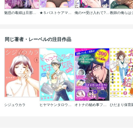
魅惑の毒婦は旦那様をオトしたい
★５バストケアマッサージをはじめます～あなたの悩みを解決する、噂のサロンのトロトロ施術
俺の××受け入れて? カタブツ彼氏は絶倫XLでした(単話版)
同じ著者・レーベルの注目作品
シジュウカラ
ヒヤマケンタロウの妊娠 育児編 分冊版
オトナの秘め事フェア カラダの性･ココロの性･戸惑うわたし 無料試し読みパック