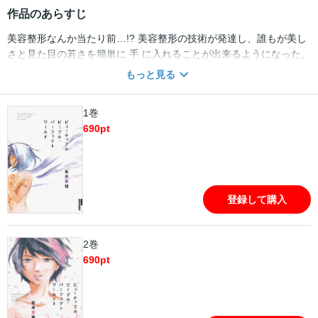
作品のあらすじ
美容整形なんか当たり前…!? 美容整形の技術が発達し、誰もが美し
さと見た目の若さを簡単に 手 に入れることが出来るようになった、
近未来の日本。 あえて素の姿 で踏みとどまる者、憧れの存在と同じ
もっと見る
姿になる者、 愛する人の望む 姿を選ぶ者、生きた証を残すため、
躊躇なくその見た目を変えてゆ く者……。 美醜が全ての基準となる
1巻
世界の中で、少しだけはみ出して しまった者たちを描いた、連作短
690
pt
編集。
登録して購入
2巻
690
pt