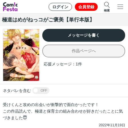
ログイン
会員登録
検索
極道はめがねっコがご褒美【単行本版】
メッセージを書く
作品ページへ
応援メッセージ：
1
件
ネタバレを含む
OFF
受けくんと攻めの出会いが衝撃的で面白かったです！

この作品読んで、極道と保育士の組み合わせが好きだったことに気
づきました😇
2022年11月19日