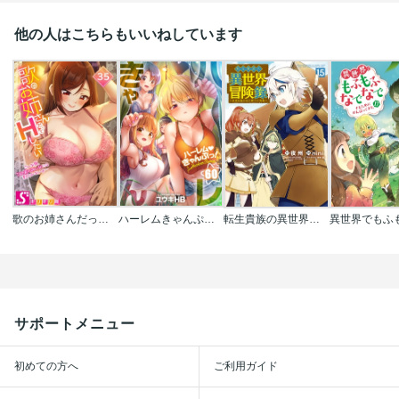
他の人はこちらもいいねしています
歌のお姉さんだってHしたい～こんな顔､TVの前のみんなには見せられないよ…
ハーレムきゃんぷっ！【フルカラー】
転生貴族の異世界冒険録
サポートメニュー
初めての方へ
ご利用ガイド