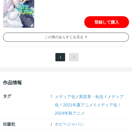
登録して購入
この
巻
のあらすじを
見る ▼
1
2
作品情報
タグ
メディア化
/
異世界・転生
/
メディア
化！2021年夏アニメ
/
メディア化！
2024年秋アニメ
出版社
ホビージャパン