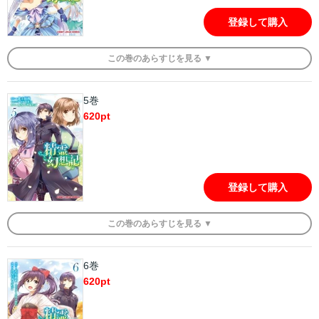
登録して購入
この
巻
のあらすじを
見る ▼
5巻
620
pt
登録して購入
この
巻
のあらすじを
見る ▼
6巻
620
pt