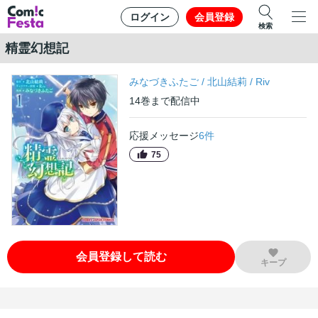
ログイン
会員登録
検索
精霊幻想記
みなづきふたご
/
北山結莉
/
Riv
14
巻
まで配信中
応援メッセージ
6
件
75
会員登録して読む
キープ