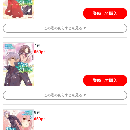
登録して購入
この
巻
のあらすじを
見る ▼
7巻
650
pt
登録して購入
この
巻
のあらすじを
見る ▼
8巻
650
pt