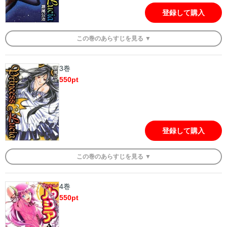
登録して購入
この
巻
のあらすじを
見る ▼
3巻
550
pt
登録して購入
この
巻
のあらすじを
見る ▼
4巻
550
pt