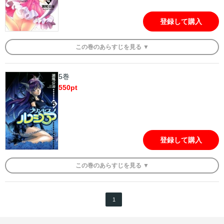
登録して購入
この
巻
のあらすじを
見る ▼
5巻
550
pt
登録して購入
この
巻
のあらすじを
見る ▼
1