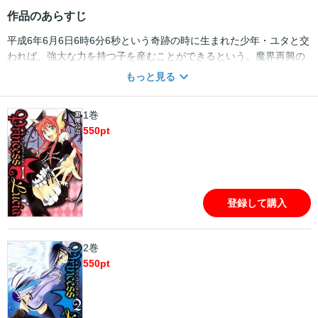
作品のあらすじ
平成6年6月6日6時6分6秒という奇跡の時に生まれた少年・ユタと交
われば、強大な力を持つ子を産むことができるという。魔界再興の
ためユタと交わろうとするルシア。それを阻止しようとする天使の
もっと見る
リエとエル。人類の命運を握る大騒動の行方は!「ツンゼメ」から始
まる奇跡のラブコメディー!
1巻
550
pt
登録して購入
2巻
550
pt