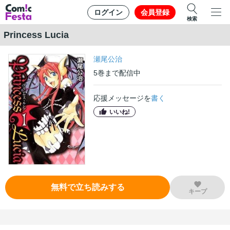
ログイン
会員登録
検索
Princess Lucia
瀬尾公治
5
巻
まで配信中
応援メッセージを
書く
いいね!
無料で立ち読みする
キープ