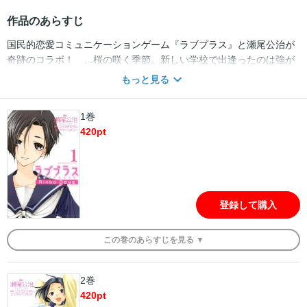
作品のあらすじ
国民的恋愛コミュニケーションゲーム『ラブプラス』と瀬尾公治が
奇跡のコラボ！ …桜の咲く季節。新しい学校で出逢ったのは強が
りだけど、ホントは素直な女の子。彼女の素顔をほんの少し知った
もっと見る
時、僕の中で何かが動いた。『ラブプラス』のリンコをメインに描
いた楽しくも切ない恋愛物語！ 国民的恋愛コミュニケーションゲー
1巻
ム『ラブプラス』と瀬尾公治が奇跡のコラボ！ …桜の咲く季節。
420
pt
新しい学校で出逢ったのは強がりだけど、ホントは素直な女の子。
彼女の素顔をほんの少し知った時、僕の中で何かが動いた。『ラブ
プラス』のリンコをメインに描いた楽しくも切ない恋愛物語！
登録して購入
この
巻
のあらすじを
見る ▼
2巻
420
pt