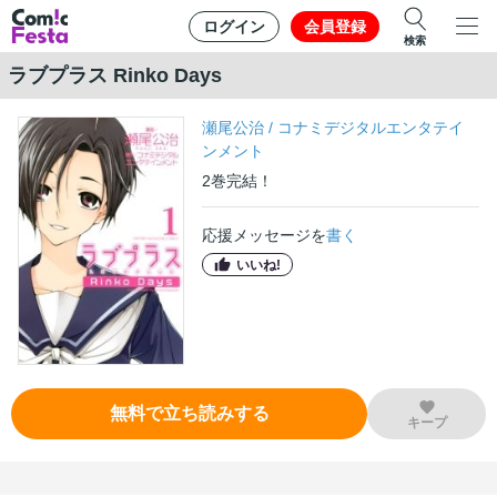
ログイン
会員登録
検索
ラブプラス Rinko Days
瀬尾公治
/
コナミデジタルエンタテイ
ンメント
2
巻
完結！
応援メッセージを
書く
いいね!
無料で立ち読みする
キープ