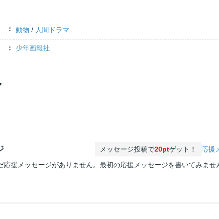
動物
/
人間ドラマ
少年画報社
ア
ジ
メッセージ投稿で
20pt
ゲット！
応援
だ応援メッセージがありません。最初の応援メッセージを書いてみませ