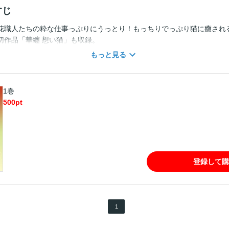
すじ
花職人たちの粋な仕事っぷりにうっとり！もっちりでっぷり猫に癒され
切作品「華纏 想い猫」も収録。
もっと見る
1巻
500
pt
登録して購
1