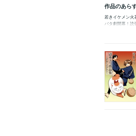
作品のあら
若きイケメン火
バタ劇開幕！読