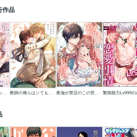
行作品
10年前からシたかった。～理性爆散した幼馴染のわからせＨ
教師の俺らはシてもいいでしょ？～マジメ先生はチャラ男先生に敵わない～
夜伽が禁忌のこの世界で【フルカラー】
品