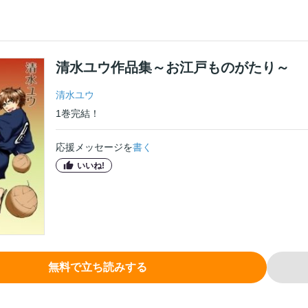
清水ユウ作品集～お江戸ものがたり～
清水ユウ
1
巻
完結！
応援メッセージを
書く
いいね!
無料で立ち読みする