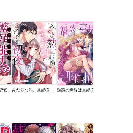
繁殖能力Lv999の恋愛事情 ―幼なじみ候爵令息とのウブあま新婚生活―（単話版）
みだらな熱、旦那様のくちづけでほどける初夜
魅惑の毒婦は旦那様をオトしたい