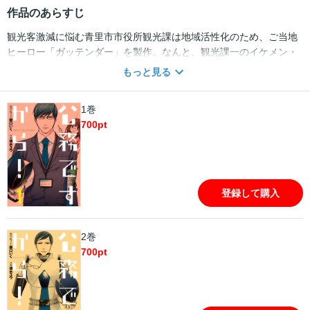
作品のあらすじ
観光客激減に悩む青里市市役所観光課は地域活性化のため、ご当地
ヒーロー「ガッテンダー」を製作。なんと、観光課一のイケメン・
エリート結城真一が「中の人」として演じることに!! 特撮オタクで
もっと見る
漫画家の卵・佐倉聡美ほかガッテンダー班のメンバーは夏のイベン
トに向け奔走するが…!? 感動のローカルヒーロー・デビュー第１
1巻
巻!!
700
pt
登録して購入
2巻
700
pt