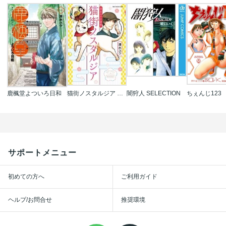
鹿楓堂よついろ日和
猫街ノスタルジア 清水ユウ小話集
闇狩人 SELECTION
ちぇんじ123
サポートメニュー
初めての方へ
ご利用ガイド
ヘルプ/お問合せ
推奨環境