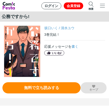
ログイン
会員登録
検索
公務ですから!
坂口いく
/
清水ユウ
3
巻
完結！
応援メッセージを
書く
いいね!
無料で立ち読みする
キープ