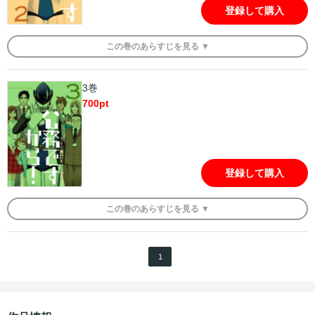
登録して購入
この
巻
のあらすじを
見る ▼
3巻
700
pt
登録して購入
この
巻
のあらすじを
見る ▼
1