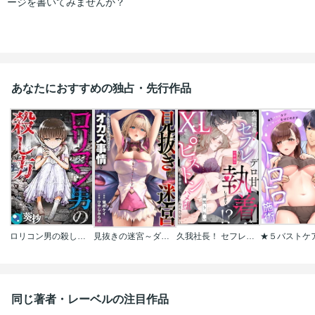
ージを書いてみませんか？
あなたにおすすめの独占・先行作品
ロリコン男の殺し方【フルカラー】
見抜きの迷宮～ダンジョン内、冒険者たちのオカズ事情～
久我社長！ セフレなのにデロ甘執着しすぎでは!? ～XL級のわからせピストンで心も身体もハメ堕とされそうです～（単話版）
同じ著者・レーベルの注目作品