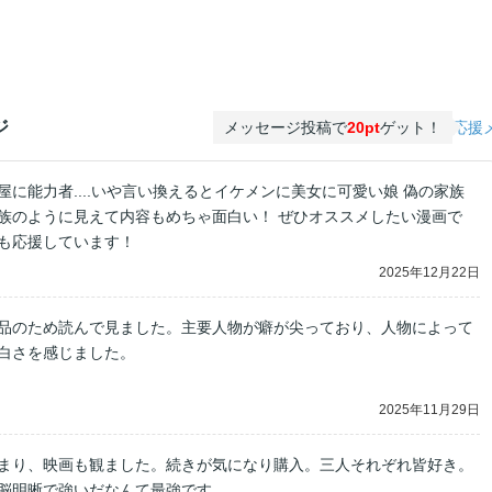
ジ
メッセージ投稿で
20pt
ゲット！
応援
屋に能力者....いや言い換えるとイケメンに美女に可愛い娘 偽の家族
族のように見えて内容もめちゃ面白い！ ぜひオススメしたい漫画で
も応援しています！
2025年12月22日
品のため読んで見ました。主要人物が癖が尖っており、人物によって
白さを感じました。
2025年11月29日
まり、映画も観ました。続きが気になり購入。三人それぞれ皆好き。
脳明晰で強いだなんて最強です。