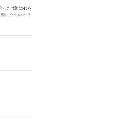
った“娘”は心を
危機に立ち向かう