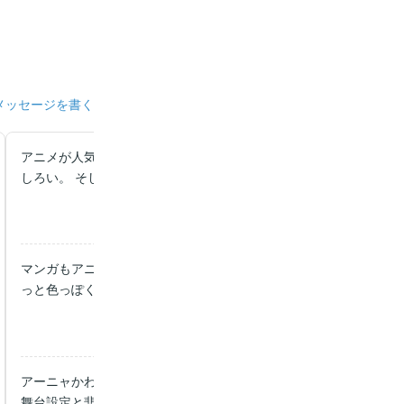
メッセージを書く
アニメが人気だったので、こちらの漫画もお試しで読んでみました
しろい。 そしてアーニャがかわいい。
マンガもアニメもとにかく面白い！アーニャもボンドも可愛いし、
っと色っぽくて！ロイドさんはかっこいいです！
アーニャかわいいはもちろんなんだが、大戦後の東西冷戦時を彷彿
舞台設定と悲しみや辛さ、を感じさせない日常の強さ(ギャグ)に引