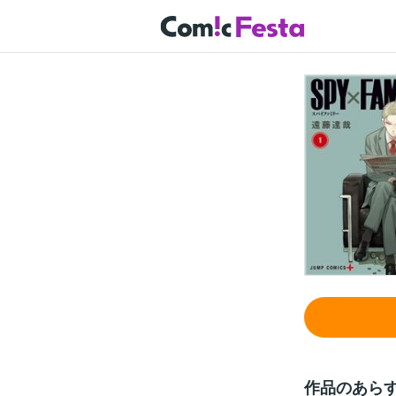
作品のあら