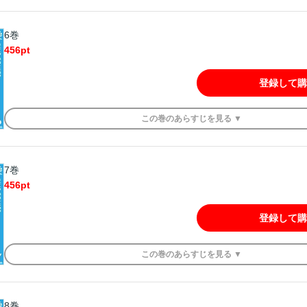
6巻
456
pt
登録して購
この
巻
のあらすじを
見る ▼
7巻
456
pt
登録して購
この
巻
のあらすじを
見る ▼
8巻