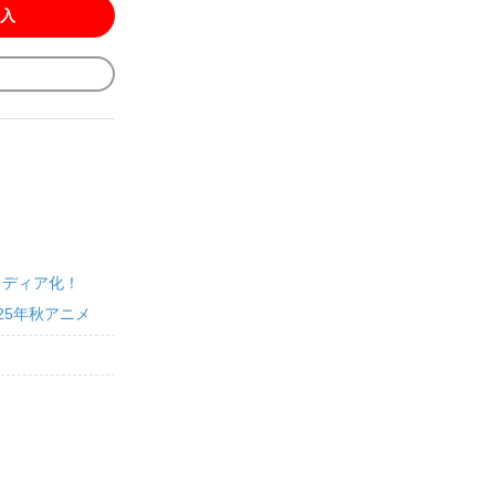
入
メディア化！
25年秋アニメ