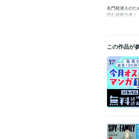
名門校潜入のた
読む超能力者！
痛快ホームコメデ
この作品が