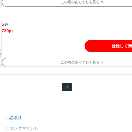
この
巻
のあらすじを
見る ▼
5巻
720
pt
登録して購
この
巻
のあらすじを
見る ▼
1
講談社
ヤングマガジン