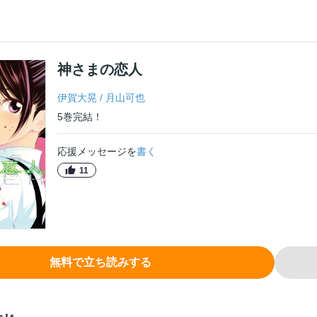
神さまの恋人
伊賀大晃
/
月山可也
5
巻
完結！
応援メッセージを
書く
11
無料で立ち読みする