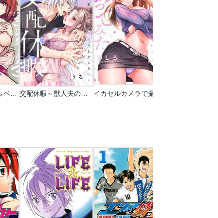
同級生は親父の嫁｡ベッドの上では俺の嫁｡
交配休暇～獣人夫の本気の発情が止まらない
イカセルカメラで撮ってみた【フルカラー】