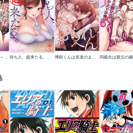
｢不倫被害者の会」～サレた復讐、代行します。【フルカラー】
待ち人、超来たる。【フルカラー】
博樹くんは友達のままじゃおられへん。元陰キャの一途すぎる両片思い
品