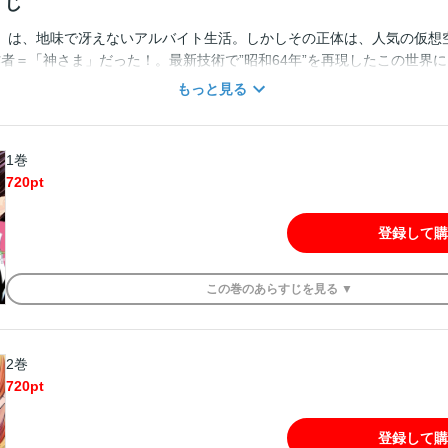
すじ
）は、地味で冴えないアルバイト生活。しかしその正体は、人気の仮想空
作者＝「神さま」だった！。最新技術で”昭和64年”を再現したこの世界
ちが多く訪れていた。 ある時ジンタは、「64 TOKYO」の中で発生
もっと見る
まう。犯人を追うジンタだが、それは世界を揺るがす未曽有の犯罪の幕
真実を追う度に、混ざり合う現実と仮想空間。我々が見ているのは本当
操られたまやかしなのか？ 『週刊少年マガジン』で大ヒットを記録した
1巻
アの騎士』。そのゴールデンコンビが、誰も見たことのない世界を描き
720
pt
登録して購
この
巻
のあらすじを
見る ▼
2巻
720
pt
登録して購