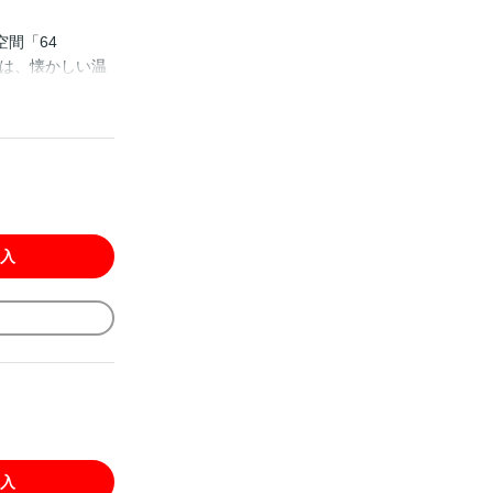
間「64
には、懐かしい温
した、殺人事件に
開けにすぎなか
に真実なのか？
、サッカー漫画
出す！！
入
入