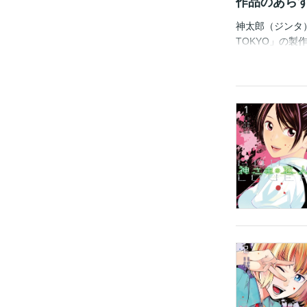
作品のあら
神太郎（ジンタ
TOKYO」の製
かさを求める人た
巻き込まれてし
った・・・・。
ヴァーチャルに
の金字塔『エリ