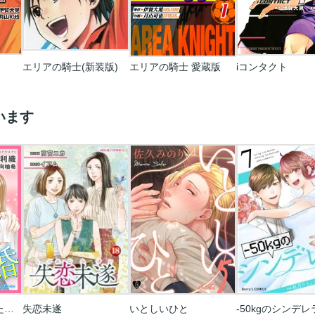
エリアの騎士(新装版)
エリアの騎士 愛蔵版
iコンタクト
います
契約婚～目が覚めたら結婚してました～
失恋未遂
いとしいひと
-50kgのシンデレ