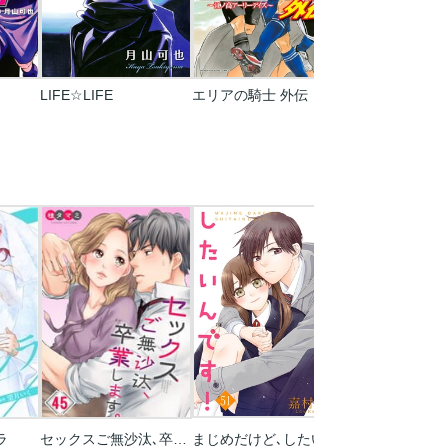
LIFE☆LIFE
エリアの騎士 外伝
ラ
セックスご無沙汰､卒業します｡【フルカラー】
まじめだけど､したいんです!