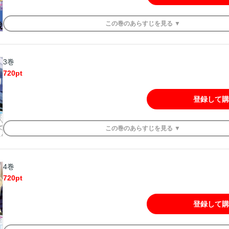
この
巻
のあらすじを
見る ▼
3巻
720
pt
登録して購
この
巻
のあらすじを
見る ▼
4巻
720
pt
登録して購