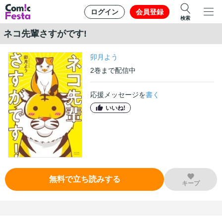
ログイン
会員登録
検索
ネコ先輩さすがです!
卯月よう
2
巻
まで配信中
応援メッセージを
書く
いいね!
無料で立ち読みする
キープ