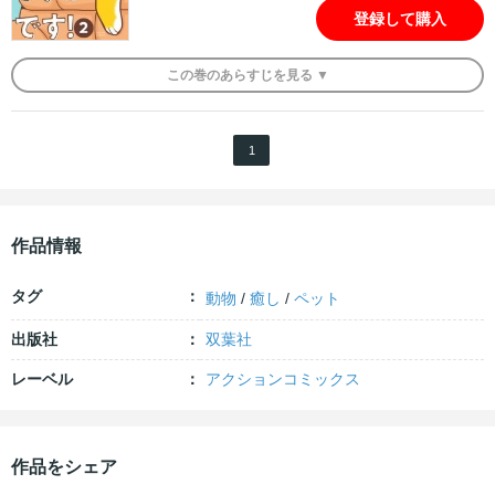
登録して購入
この
巻
のあらすじを
見る ▼
1
作品情報
タグ
動物
/
癒し
/
ペット
出版社
双葉社
レーベル
アクションコミックス
作品をシェア