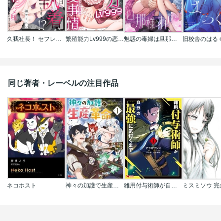
久我社長！ セフレなのにデロ甘執着しすぎでは!? ～XL級のわからせピストンで心も身体もハメ堕とされそうです～（単話版）
繁殖能力Lv999の恋愛事情 ―幼なじみ候爵令息とのウブあま新婚生活―（単話版）
魅惑の毒婦は旦那様をオトしたい
同じ著者・レーベルの注目作品
ネコホスト
神々の加護で生産革命～異世界の片隅でまったりスローライフしてたら､なぜか多彩な人材が集まって最強国家ができてました～(コミック)
雑用付与術師が自分の最強に気付くまで(コミック)
ミスミソウ 完