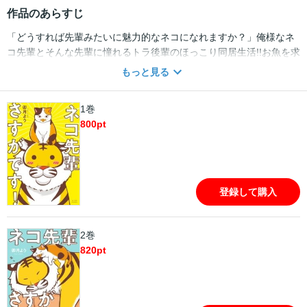
作品のあらすじ
「どうすれば先輩みたいに魅力的なネコになれますか？」俺様なネ
コ先輩とそんな先輩に憧れるトラ後輩のほっこり同居生活!!お魚を求
めたり、お気に入りの箱を探したり、ネコ集会に参加したり……
もっと見る
『ネコホスト』の著者が描く「ネコ＞トラ」の楽しい上下関係をぜ
ひお楽しみください♪
1巻
800
pt
登録して購入
2巻
820
pt