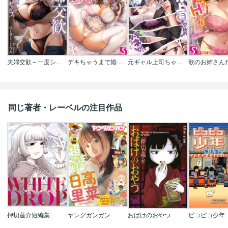
夫婦交歓～一度シたら戻れない…夫よりスゴい婚外セックス～
デキちゃうまで婚～美女ドクターとズップリ孕ませ生活
元ギャル上司ちゃんのカラダがパネぇ！【フルカラー】
同じ著者・レーベルの注目作品
押切蓮介短編集
ヤングガンガン
おばけのおやつ
ピコピコ少年