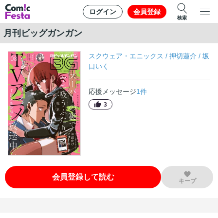
ログイン
会員登録
検索
月刊ビッグガンガン
スクウェア・エニックス
/
押切蓮介
/
坂
口いく
応援メッセージ
1
件
3
会員登録して読む
キープ