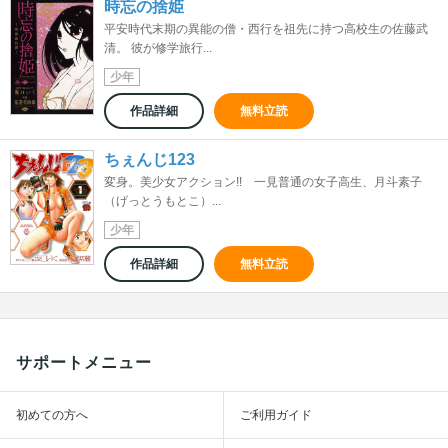
時忘の捨姫
平安時代末期の異能の僧・西行を祖先に持つ高校生の佐藤武
清。 彼が修学旅行...
少年
作品詳細
無料立読
ちぇんじ123
変身。美少女アクション!! 一見普通の女子高生、月斗素子
（げっとうもとこ）...
少年
作品詳細
無料立読
サポートメニュー
初めての方へ
ご利用ガイド