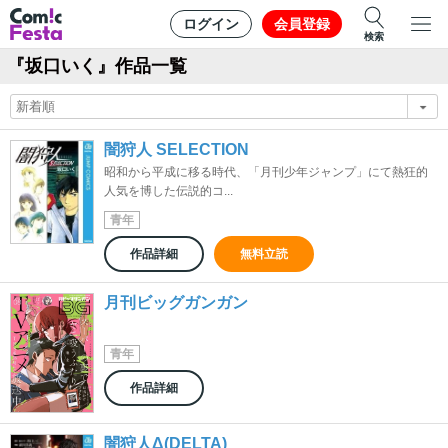
ログイン
会員登録
検索
『坂口いく』作品一覧
闇狩人 SELECTION
昭和から平成に移る時代、「月刊少年ジャンプ」にて熱狂的
人気を博した伝説的コ...
青年
作品詳細
無料立読
月刊ビッグガンガン
青年
作品詳細
闇狩人Δ(DELTA)