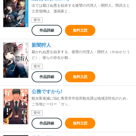
法では裁けぬ悪を始末する復讐の代理人・闇狩人。間武士と
士堂瑠璃は、漫画家と...
青年
作品詳細
無料立読
新闇狩人
裁かれぬ悪を始末する、復讐の代理人・闇狩人（やみかりう
ど）。彼らの存在が都...
青年
作品詳細
無料立読
公務ですから!
観光客激減に悩む青里市市役所観光課は地域活性化のため、
ご当地ヒーロー「ガッ...
青年
作品詳細
無料立読