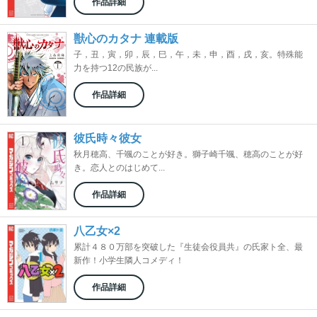
作品詳細
獣心のカタナ 連載版
子，丑，寅，卯，辰，巳，午，未，申，酉，戌，亥。特殊能
力を持つ12の民族が...
作品詳細
彼氏時々彼女
秋月穂高、千颯のことが好き。獅子崎千颯、穂高のことが好
き。恋人とのはじめて...
作品詳細
八乙女×2
累計４８０万部を突破した『生徒会役員共』の氏家ト全、最
新作！小学生隣人コメディ！
作品詳細