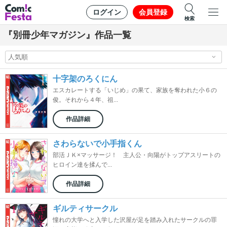
ログイン
会員登録
検索
『別冊少年マガジン』作品一覧
十字架のろくにん
エスカレートする「いじめ」の果て、家族を奪われた小６の
俊。それから４年、祖...
作品詳細
さわらないで小手指くん
部活ＪＫ×マッサージ！ 主人公・向陽がトップアスリートの
ヒロイン達を揉んで...
作品詳細
ギルティサークル
憧れの大学へと入学した沢屋が足を踏み入れたサークルの罪