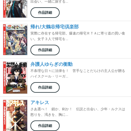
出会い、一緒に旅する...
作品詳細
帰れ!大鶴谷帰宅倶楽部
実際に存在する帰宅部。爆速の帰宅ＲＴＡに寄り道の買い食
い。女子３人で帰宅を...
作品詳細
弁護人ゆらぎの衝動
不条理な日々に法律を！ 苦手なことだらけの主人公が贈る
ハイスクール・リーガ...
作品詳細
アキレス
さあ選べ！ 鎖か、剣か！ 伝説と出会い、少年・ルクスは
怒りを、渇きを、胸に...
作品詳細