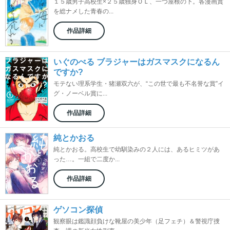
１５歳男子高校生×２５歳独身ＯＬ、一つ屋根の下。各漫画賞
を総ナメした青春の...
作品詳細
いぐのべる ブラジャーはガスマスクになるん
ですか?
モテない理系学生・猪瀬双六が、“この世で最も不名誉な賞”イ
グ・ノーベル賞に...
作品詳細
純とかおる
純とかおる。高校生で幼馴染みの２人には、あるヒミツがあ
った…。一組で二度か...
作品詳細
ゲソコン探偵
観察眼は鑑識顔負けな靴屋の美少年（足フェチ）＆警視庁捜