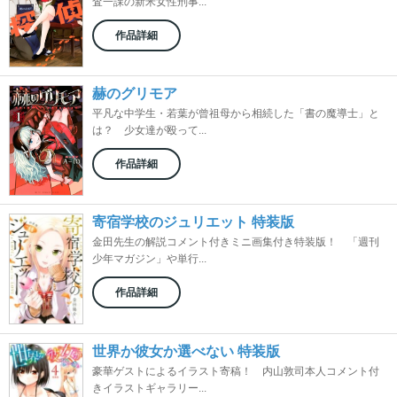
査一課の新米女性刑事...
作品詳細
赫のグリモア
平凡な中学生・若葉が曾祖母から相続した「書の魔導士」と
は？ 少女達が殴って...
作品詳細
寄宿学校のジュリエット 特装版
金田先生の解説コメント付きミニ画集付き特装版！ 「週刊
少年マガジン」や単行...
作品詳細
世界か彼女か選べない 特装版
豪華ゲストによるイラスト寄稿！ 内山敦司本人コメント付
きイラストギャラリー...