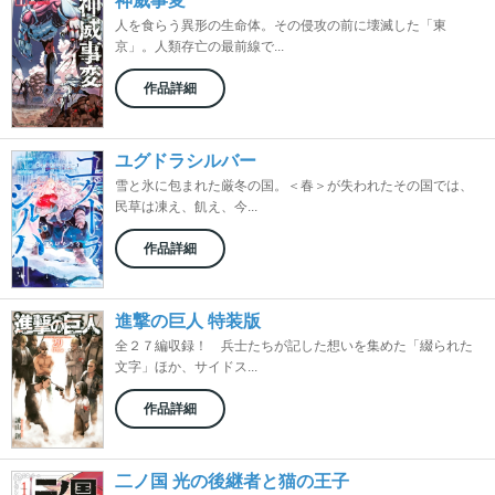
神威事変
人を食らう異形の生命体。その侵攻の前に壊滅した「東
京」。人類存亡の最前線で...
作品詳細
ユグドラシルバー
雪と氷に包まれた厳冬の国。＜春＞が失われたその国では、
民草は凍え、飢え、今...
作品詳細
進撃の巨人 特装版
全２７編収録！ 兵士たちが記した想いを集めた「綴られた
文字」ほか、サイドス...
作品詳細
二ノ国 光の後継者と猫の王子