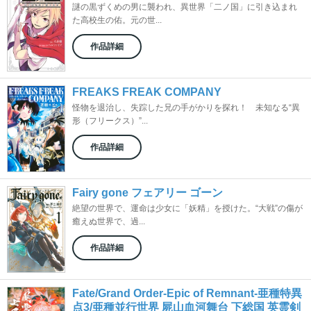
謎の黒ずくめの男に襲われ、異世界「二ノ国」に引き込まれ
た高校生の佑。元の世...
作品詳細
FREAKS FREAK COMPANY
怪物を退治し、失踪した兄の手がかりを探れ！ 未知なる“異
形（フリークス）”...
作品詳細
Fairy gone フェアリー ゴーン
絶望の世界で、運命は少女に「妖精」を授けた。“大戦”の傷が
癒えぬ世界で、過...
作品詳細
Fate/Grand Order-Epic of Remnant-亜種特異
点3/亜種並行世界 屍山血河舞台 下総国 英霊剣