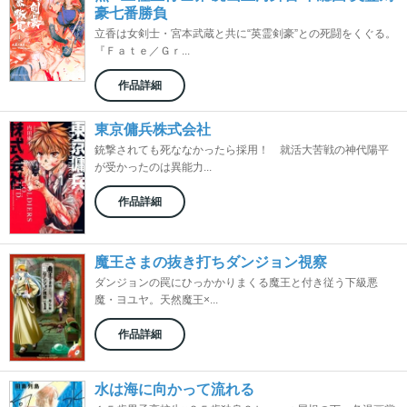
豪七番勝負
立香は女剣士・宮本武蔵と共に“英霊剣豪”との死闘をくぐる。
『Ｆａｔｅ／Ｇｒ...
作品詳細
東京傭兵株式会社
銃撃されても死ななかったら採用！ 就活大苦戦の神代陽平
が受かったのは異能力...
作品詳細
魔王さまの抜き打ちダンジョン視察
ダンジョンの罠にひっかかりまくる魔王と付き従う下級悪
魔・ヨユヤ。天然魔王×...
作品詳細
水は海に向かって流れる