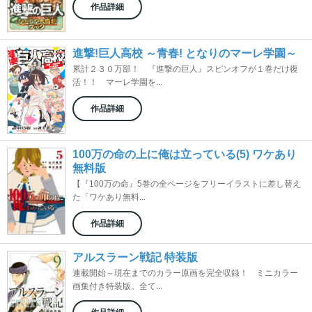
作品詳細
進撃!巨人高校 ～青春! となりのマーレ学園～
累計２３０万部！ 『進撃の巨人』スピンオフが１巻だけ復
活！！ マーレ学園を...
作品詳細
100万の命の上に俺は立っている(5) ワケあり
無料版
【『100万の命』5巻の全ページをフリーイラストに差し替え
た「ワケあり無料...
作品詳細
アルスラーン戦記 特装版
連載開始～現在までのカラー原画を完全収録！ ミニカラー
画集付き特装版。全て...