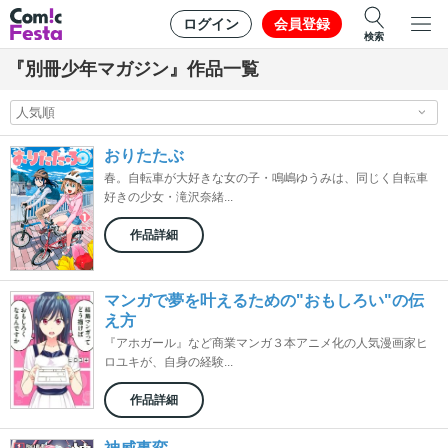
ログイン
会員登録
検索
『別冊少年マガジン』作品一覧
おりたたぶ
春。自転車が大好きな女の子・鳴嶋ゆうみは、同じく自転車
好きの少女・滝沢奈緒...
作品詳細
マンガで夢を叶えるための"おもしろい"の伝
え方
『アホガール』など商業マンガ３本アニメ化の人気漫画家ヒ
ロユキが、自身の経験...
作品詳細