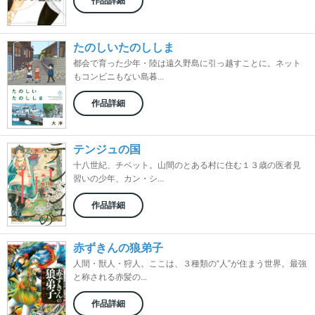
作品詳細
たのしいたのししま
都会で育った少年・陸は遠久野島に引っ越すことに。ネット
もコンビニもない島暮...
作品詳細
テンジュの国
十八世紀、チベット。山間のとある村に住む１３歳の医者見
習いの少年、カン・シ...
作品詳細
赤ずきんの狼弟子
人間・獣人・狩人。ここは、３種類の“人”が住まう世界。最強
と称される赤髪の...
作品詳細