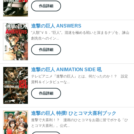
作品詳細
進撃の巨人 ANSWERS
“人類”ＶＳ．“巨人”。混迷を極める戦いと深まるナゾを、諫山
創先生へのイン...
作品詳細
進撃の巨人 ANIMATION SIDE 吼
テレビアニメ『進撃の巨人』とは、何だったのか！？ 設定
資料＆インタビューな...
作品詳細
進撃の巨人 特撰! ひとコマ大喜利ブック
進撃で大喜利！？ 漫画のひとコマをお題に皆でボケる「ひ
とコマ大喜利」。公式...