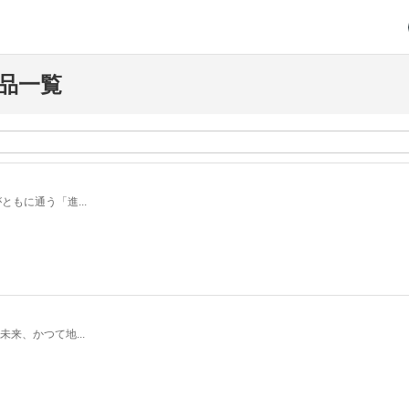
品一覧
もに通う「進...
来、かつて地...