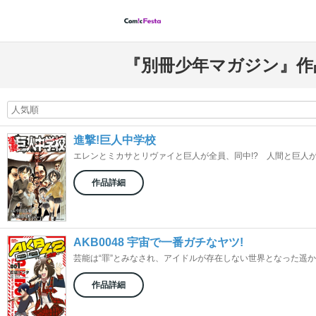
『別冊少年マガジン』作
進撃!巨人中学校
エレンとミカサとリヴァイと巨人が全員、同中!? 人間と巨人がと
作品詳細
AKB0048 宇宙で一番ガチなヤツ!
芸能は“罪”とみなされ、アイドルが存在しない世界となった遥か未
作品詳細