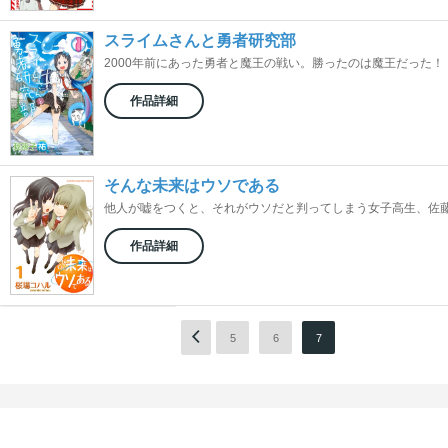
スライムさんと勇者研究部
2000年前にあった勇者と魔王の戦い。勝ったのは魔王だった！ 
作品詳細
そんな未来はウソである
他人が嘘をつくと、それがウソだと判ってしまう女子高生、佐藤（
作品詳細
1
2
3
4
5
6
7