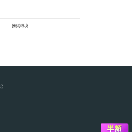
推奨環境
記
ン
録