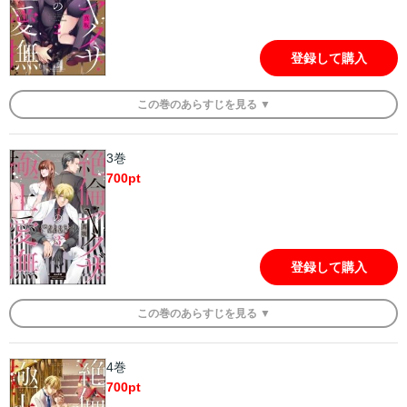
登録して購入
この
巻
のあらすじを
見る ▼
3巻
700
pt
登録して購入
この
巻
のあらすじを
見る ▼
4巻
700
pt