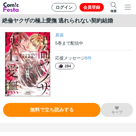
ログイン
会員登録
検索
絶倫ヤクザの極上愛撫 逃れられない契約結婚
真坂
5
巻
まで配信中
応援メッセージ
8
件
284
無料で立ち読みする
キープ