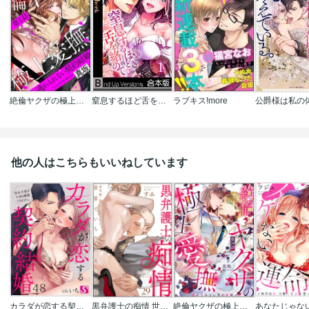
絶倫ヤクザの極上愛撫 逃れられない契約結婚(分冊版)
窒息するほど舌を絡めて【フルカラー】《合本版》
ラブキス!more
他の人はこちらもいいねしています
カラダが恋する契約結婚～冨永夫妻は今夜も離婚できません。
黒弁護士の痴情 世界でいちばん重い純愛(分冊版)
絶倫ヤクザの極上愛撫 逃れられない契約結婚(分冊版)