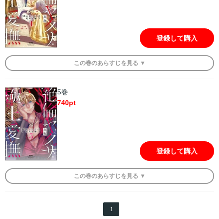
登録して購入
この
巻
のあらすじを
見る ▼
5巻
740
pt
登録して購入
この
巻
のあらすじを
見る ▼
1