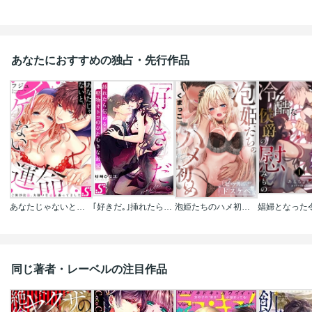
あなたにおすすめの独占・先行作品
あなたじゃないと、イケない運命～ご無沙汰Ω、大嫌いなαと番ってました
｢好きだ｡｣挿れたら伝わる…堅物オトコのひたむきな最愛
泡姫たちのハメ初め～ピュア男しかいない世界で、俺だけドスケベ無双～
同じ著者・レーベルの注目作品