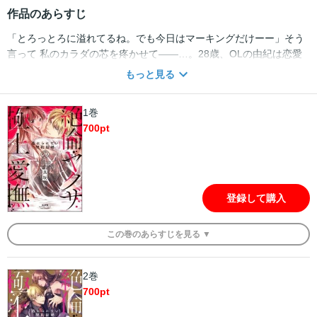
作品のあらすじ
「とろっとろに溢れてるね。でも今日はマーキングだけーー」そう
言って 私のカラダの芯を疼かせて――…。28歳、OLの由紀は恋愛
とは縁遠い日々を過ごしていた。そんなある日、飲みの席で知り合
もっと見る
った男の強引な誘いで危険な遊び場へ行くことに。慣れない場所に
戸惑いながらも、社会科見学感覚で楽しんでいると、そこで圧倒的
1巻
なオーラのある男・京と出会う。京からのデートの誘いに「得体の
700
pt
知れない男」と警戒しながらも、数年ぶりのときめきを感じてしま
う由紀……。京（ル：かなどめ）の“ある思惑”を知る由もなく、由
紀の運命は大きく変わっていく――…。【極道の組長】×【不感症干
物OL】契約結婚から始まるエモーショナルラブストーリー！
登録して購入
この
巻
のあらすじを
見る ▼
2巻
700
pt