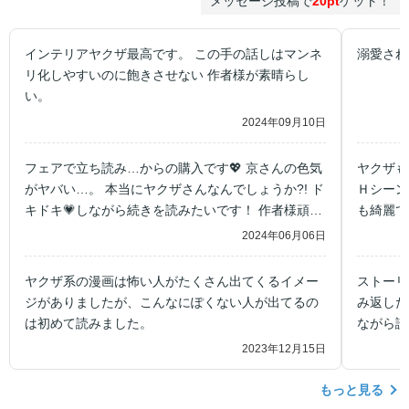
メッセージ投稿で
20pt
ゲット！
インテリアヤクザ最高です。 この手の話しはマンネ
溺愛され
リ化しやすいのに飽きさせない 作者様が素晴らし
い。
2024年09月10日
フェアで立ち読み…からの購入です💖 京さんの色気
ヤクザも
がヤバい…。 本当にヤクザさんなんでしょうか?! ド
Ｈシーン
キドキ💗しながら続きを読みたいです！ 作者様頑張
も綺麗で
ってくださいね😊
2024年06月06日
ヤクザ系の漫画は怖い人がたくさん出てくるイメー
ストーリ
ジがありましたが、こんなにぽくない人が出てるの
み返した
は初めて読みました。
ながら読
です。
2023年12月15日
もっと見る