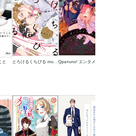
こと
とろけるくちびる more melty 【電子限定特典付き】
Qpa×uno! エンタメアンソロジー よいこのイキものずかん