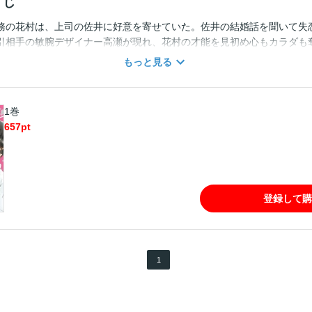
すじ
務の花村は、上司の佐井に好意を寄せていた。佐井の結婚話を聞いて失
引相手の敏腕デザイナー高瀬が現れ、花村の才能を見初め心もカラダも奪
イン事務所に拾われた花村は、傍若無人でオレ様な高瀬にどんどん惹か
もっと見る
な彼との距離感がつかめず戸惑うのだが――。
1巻
657
pt
登録して購
1