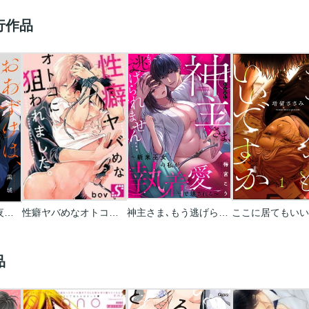
行作品
おあずけは、悪い夜の合図
性癖ヤバめなオトコに狙われました｡
神主さま､もう逃げられません…～新米巫女の私が執着愛で壊される～
品