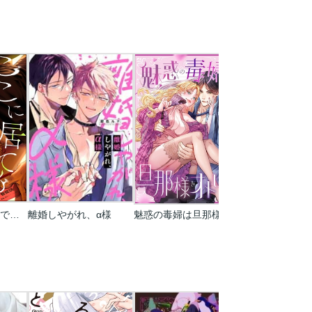
ここに居てもいいですか(分冊版)
離婚しやがれ、α様
魅惑の毒婦は旦那様をオトしたい