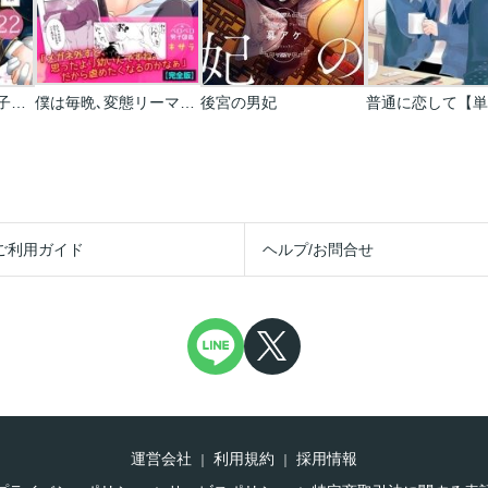
異世界転生!悪役王子は護衛騎士に溺愛される!!
僕は毎晩､変態リーマンに虐められています｡【完全版】
後宮の男妃
ご利用ガイド
ヘルプ/お問合せ
運営会社
利用規約
採用情報