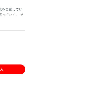
恋を自覚してい
っていく。 そ
れるも、「恋愛
入