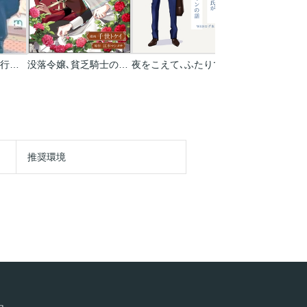
普通に恋して【単行本版】
没落令嬢､貧乏騎士のメイドになります コミック版(分冊版)
夜をこえて､ふたりでシリーズ【単行本版】
推奨環境