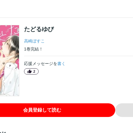
たどるゆび
高崎ぼすこ
1
巻
完結！
応援メッセージを
書く
2
会員登録して読む