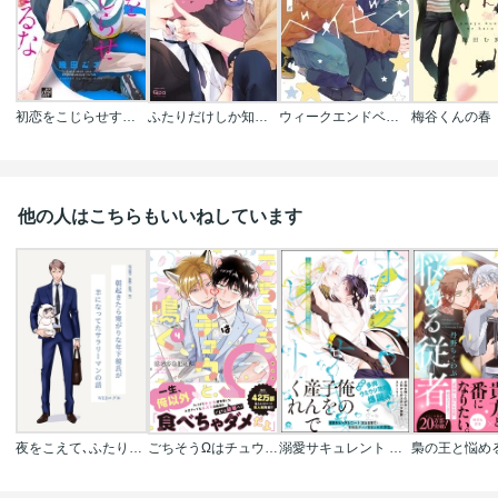
初恋をこじらせすぎるな
ふたりだけしか知らない【電子限定特典付き】
ウィークエンドベイビー 【電子限定特典付き】
梅谷くんの春
他の人はこちらもいいねしています
夜をこえて､ふたりでシリーズ【単行本版】
ごちそうΩはチュウと鳴く【電子限定漫画付き】
溺愛サキュレント ～能あるパンダは触手を隠す～
梟の王と悩め