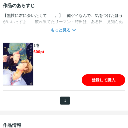
作品のあらすじ
【無性に君に会いたくて――。】 俺ゲイなんで、気をつけたほう
がいいっすよ 疲れ果てたリーマン・時田は、ある日、見知らぬ
青年・千葉に声をかけられる。ひょんな事から親密になっていく二
もっと見る
人。千葉の屈託のない笑顔に癒やされた時田は、次第に彼を弟のよ
うに可愛く思い始めていた…が、ある晩、「俺ゲイなんで…」とい
1巻
きなリ忠告され!?
600
pt
登録して購入
1
作品情報