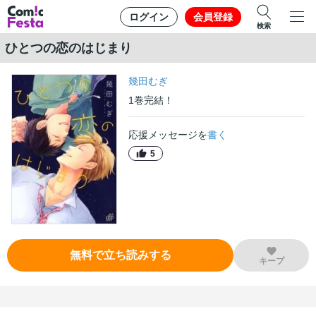
ログイン
会員登録
検索
ひとつの恋のはじまり
幾田むぎ
1
巻
完結！
応援メッセージを
書く
5
無料で立ち読みする
キープ