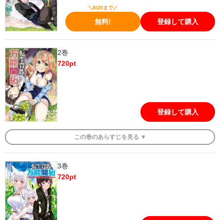
＼8/20まで／
無料!
登録して購入
2巻
720
pt
登録して購入
この
巻
のあらすじを
見る ▼
3巻
720
pt