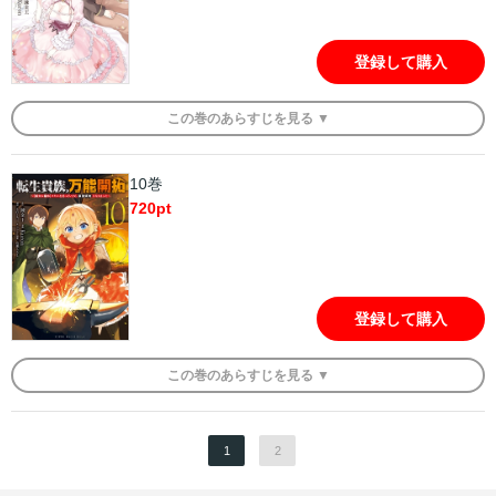
登録して購入
この
巻
のあらすじを
見る ▼
10巻
720
pt
登録して購入
この
巻
のあらすじを
見る ▼
1
2