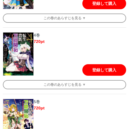
登録して購入
この
巻
のあらすじを
見る ▼
4巻
720
pt
登録して購入
この
巻
のあらすじを
見る ▼
5巻
720
pt