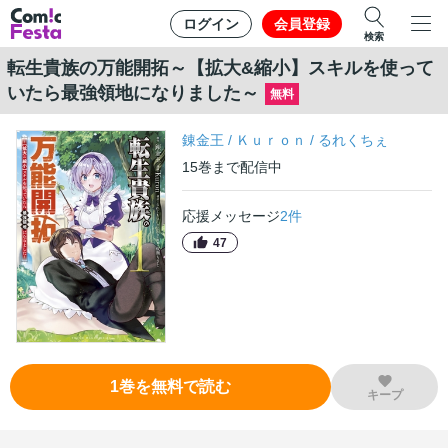
ログイン
会員登録
検索
転生貴族の万能開拓～【拡大&縮小】スキルを使って
いたら最強領地になりました～
無料
錬金王
/
Ｋｕｒｏｎ
/
るれくちぇ
15
巻
まで配信中
応援メッセージ
2
件
47
1
巻
を無料で読む
キープ