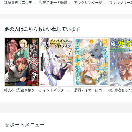
独身貴族は異世界を謳歌する ～結婚しない男の優雅なおひとりさまライフ～
世界で唯一の転職師～ジョブホッパーな俺は､異世界ですべてのジョブを極めることにした～@COMIC
アレクサンダー英雄戦記～最強の土魔術士～
他の人はこちらもいいねしています
町人Aは悪役令嬢をどうしても救いたい ～どぶと空と氷の姫君～
ポイントギフター《経験値分配能力者》の異世界最強ソロライフ ～ブラックギルドから解放された男は万能最強職として無双する～(コミック)
最弱テイマーはゴミ拾いの旅を始めました｡@COMIC
サポートメニュー