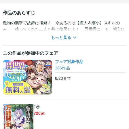
作品のあらすじ
魔物の襲撃で故郷は壊滅！ 今あるのは【拡大＆縮小】スキルの
み！ 残ってくれた二人と共に復興せよ！ 異世界ニート、領主に
なる！「小説家になろう」大人気作コミカライズ！ 全世界の「働
もっと見る
きたくない人」に捧ぐスローライフ万能開拓！！ 過労死した元社畜
は弱小領主・ビッグスモール家の次男、ノクトとして転生した。
この作品が参加中のフェア
「異世界に来たからには絶対働きたくない」という固い決意ととも
に！ しかし領地は大森林から襲いかかる魔物のせいで常に貧困状
フェア対象作品
態。さらには魔物の襲撃で領主の父と頼れる兄がいなくなり、残っ
166
作品
た領民は二人だけ……。領主となったノクトは一見ハズレな【拡大
8/20
まで
＆縮小】スキルを駆使し、領地復興に向け立ち上がる！！
1巻
720
pt