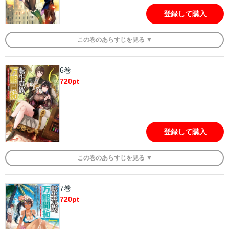
登録して購入
この
巻
のあらすじを
見る ▼
6巻
720
pt
登録して購入
この
巻
のあらすじを
見る ▼
7巻
720
pt