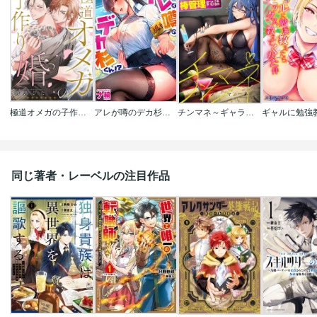
極道オメガの子作り婚
アレが噂のデカ杉くん！？【フルカラー】
チンマネ～ギャラ飲み女子を棒管理する話～【フルカラー】
同じ著者・レーベルの注目作品