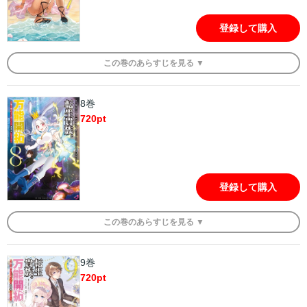
登録して購入
この
巻
のあらすじを
見る ▼
8巻
720
pt
登録して購入
この
巻
のあらすじを
見る ▼
9巻
720
pt