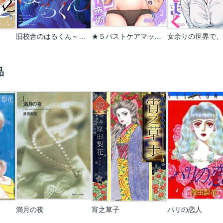
旧校舎のはるくん～二人きりの鬼ごっこ、しよう？
★５バストケアマッサージをはじめます～あなたの悩みを解決する、噂のサロンのトロトロ施術
品
満月の夜
宵之草子
パリの恋人