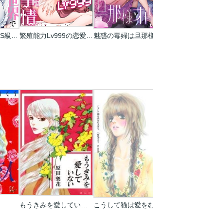
女余りの世界で、S級魔法少女達に種をまく【フルカラー】
繁殖能力Lv999の恋愛事情 ―幼なじみ候爵令息とのウブあま新婚生活―（単話版）
魅惑の毒婦は旦那様をオトしたい
もうきみを愛していない
こうして猫は愛をむさぼる｡
昼月