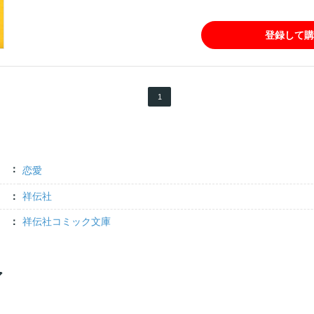
登録して購
1
恋愛
祥伝社
祥伝社コミック文庫
ア