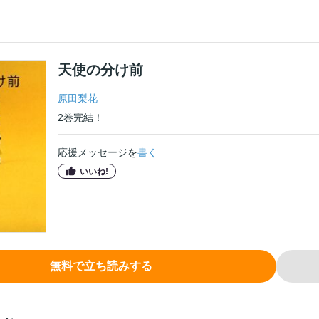
天使の分け前
原田梨花
2
巻
完結！
応援メッセージを
書く
いいね!
無料で立ち読みする