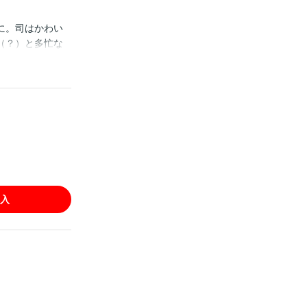
に。司はかわい
（？）と多忙な
ュー！！ 様々
入