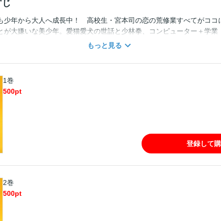
すじ
も少年から大人へ成長中！ 高校生・宮本司の恋の荒修業すべてがココ
とが大嫌いな美少年。愛猫愛犬の世話と少林拳、コンピューター＋学業
の子にだって興味あり！ 中学生で従姉妹と初体験、高校生で恋愛デビ
もっと見る
出会い、そして別れ…。司は果たして真実の愛にたどり着けるのか！？
1巻
500
pt
登録して購
2巻
500
pt