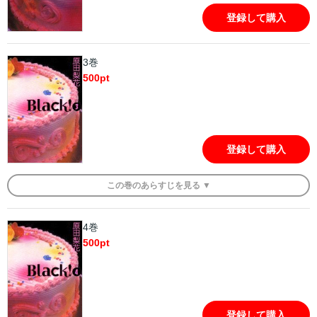
登録して購入
3巻
500
pt
登録して購入
この
巻
のあらすじを
見る ▼
4巻
500
pt
登録して購入