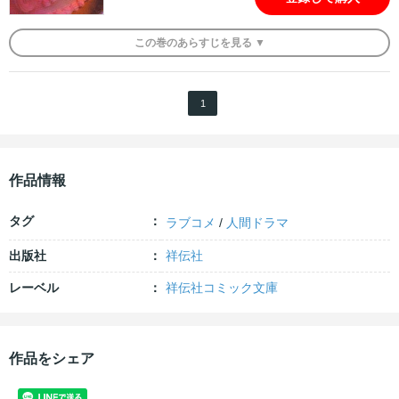
この
巻
のあらすじを
見る ▼
1
作品情報
タグ
ラブコメ
/
人間ドラマ
出版社
祥伝社
レーベル
祥伝社コミック文庫
作品をシェア