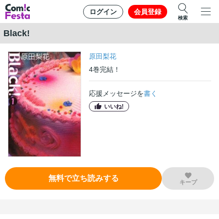
ログイン
会員登録
検索
Black!
原田梨花
4
巻
完結！
応援メッセージを
書く
いいね!
無料で立ち読みする
キープ