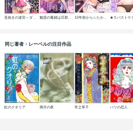
見抜きの迷宮～ダンジョン内、冒険者たちのオカズ事情～
魅惑の毒婦は旦那様をオトしたい
10年前からシたかった。～理性爆散した幼馴染のわからせＨ
同じ著者・レーベルの注目作品
虹のクオリア
満月の夜
宵之草子
パリの恋人