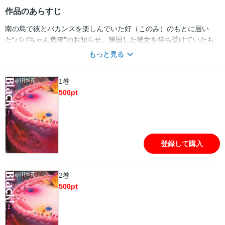
作品のあらすじ
南の島で彼とバカンスを楽しんでいた好（このみ）のもとに届い
た“パパちゃん危篤”のお知らせ。帰国した彼女を待ち受けていたも
のは悲しいお別れと借金の山！ そしてコネ入社の会社からもリス
もっと見る
トラの予感…。四面楚歌の彼女に射した光明は幼なじみとの再会の
み。好の行く末やいかに！？ 魅力的な男女とともに繰り広げられ
1巻
る、好の成長ストーリー！
500
pt
登録して購入
2巻
500
pt