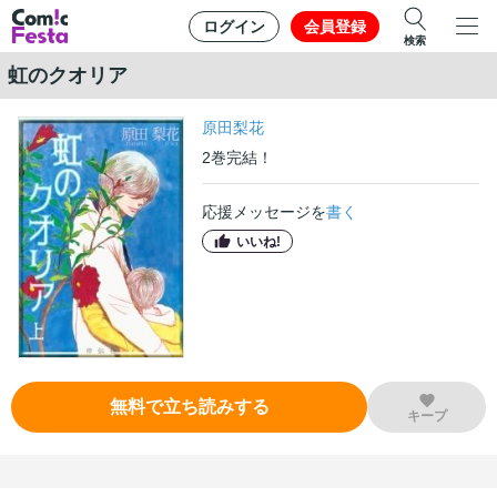
ログイン
会員登録
検索
虹のクオリア
原田梨花
2
巻
完結！
応援メッセージを
書く
いいね!
無料で立ち読みする
キープ