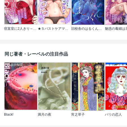
宿直室に2人きり～元ヤン教師はセックスもヤンチャでした｡
★５バストケアマッサージをはじめます～あなたの悩みを解決する、噂のサロンのトロトロ施術
旧校舎のはるくん～二人きりの鬼ごっこ、しよう？
同じ著者・レーベルの注目作品
Black!
満月の夜
宵之草子
パリの恋人