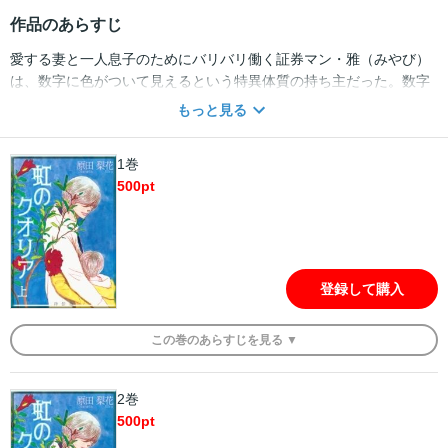
作品のあらすじ
愛する妻と一人息子のためにバリバリ働く証券マン・雅（みやび）
は、数字に色がついて見えるという特異体質の持ち主だった。数字
の連なりは綺麗な虹色のグラデーションを描くのだ。仕事も家庭も
もっと見る
順風満帆、幸せな毎日を実感する雅だったが、父親の死の知らせか
ら運命の暗転が始まる。父親の死に落ち込む雅に突然の離婚を突き
1巻
付ける妻。一人息子も引き取られ、孤独の中に落ちた雅は仕事を辞
500
pt
め、その日から数字も色を失った。そんなとき、父親の知り合いだ
という人物が、案内したい場所があると訪ねてきた。なんとそれは
父親が残した探偵事務所だった！灰色の世界で、雅は第２の人生を
歩み出す――。 ※扶桑社より刊行された文庫を再編集したもので
す。
登録して購入
この
巻
のあらすじを
見る ▼
2巻
500
pt