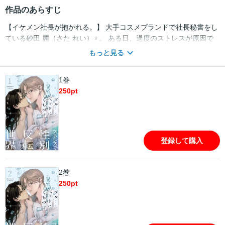
作品のあらすじ
【イケメン社長が抱かれる。】 大手コスメブランドで社長秘書をし
ている砂田 麗（さた れい）♀。 ある日、過度のストレスが原因で
性別が変わる「性反転症候群」を発症し、男体化してしまう。 女体
もっと見る
に戻る対処法はただ一つ、セックスをすること。 さらに社長の神崎
（かんざき）♂もこの奇病を患っていたことが判明して…？ 元の身
1巻
体に戻るため２人は“雌雄逆転セックス”を迫られるーー！ バイセク
250
pt
シャルタチ専秘書×女嫌いのカリスマ社長がおくるファンタジーラ
ブ。
登録して購入
2巻
250
pt