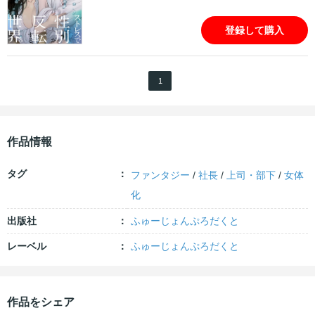
登録して購入
1
作品情報
タグ
ファンタジー
/
社長
/
上司・部下
/
女体
化
出版社
ふゅーじょんぷろだくと
レーベル
ふゅーじょんぷろだくと
作品をシェア