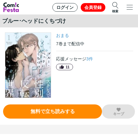
ログイン
会員登録
検索
ブルー･ヘッドにくちづけ
おまる
7
巻
まで配信中
応援メッセージ
3
件
11
無料で立ち読みする
キープ