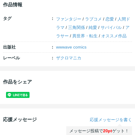
作品情報
タグ
ファンタジー
/
ラブコメ
/
恋愛
/
人間ド
ラマ
/
三角関係
/
純愛
/
サバイバル
/
ア
ラサー
/
異世界・転生
/
オススメ作品
出版社
wwwave comics
レーベル
ザクロマニカ
作品をシェア
応援メッセージ
応援メッセージを書く
メッセージ投稿で
20pt
ゲット！