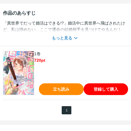
作品のあらすじ
「異世界でだって婚活はできる!?」婚活中に異世界へ飛ばされたけ
ど、私は諦めない…ここで運命の結婚相手を見つけてやるんだ！
――私、倉木凛子（28）はピンクのワゴンで婚活中、いきなりトラ
もっと見る
ックに衝突されて…なんと、参加者達と一緒に異世界へ!!絶望する私
だったけど、意外と他のみんなは前向きで…そのまま婚活続行!?だ
1巻
けど、ここでは私の知ってる「婚活のセオリー」が通じなくて…そ
720
pt
れでもやるしかない…だって、私も本気で結婚したいんだから！
――異世界に飛ばされた男女の、仁義なき婚活サバイバルが今、始
まる!! ※この作品は過去、電子書籍「異世界婚活サバイバー～死ん
でも妥協するもんか１～６巻」に掲載されました。重複購入にご注
意下さい。
立ち読み
登録して購入
1