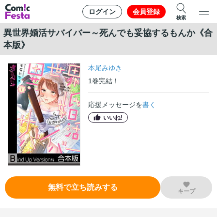
ログイン
会員登録
検索
異世界婚活サバイバー～死んでも妥協するもんか《合
本版》
本尾みゆき
1
巻
完結！
応援メッセージを
書く
いいね!
無料で立ち読みする
キープ