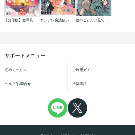
【分冊版】魔導具師ダリヤはうつむかない ～王立高等学院編～
ヤンデレ魔法使いは石像の乙女しか愛せない 魔女は愛弟子の熱い口づけでとける 【短編】
僕のことだけ見てればいいのに
サポートメニュー
初めての方へ
ご利用ガイド
ヘルプ/お問合せ
推奨環境