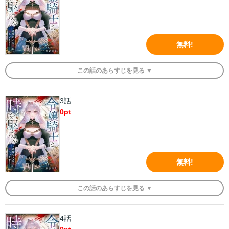
無料!
この
話
のあらすじを
見る ▼
3話
0
pt
無料!
この
話
のあらすじを
見る ▼
4話