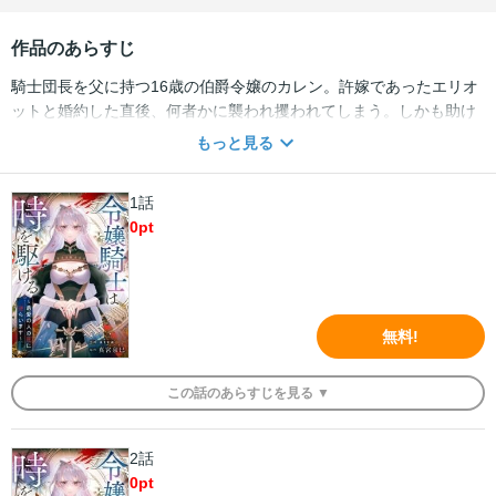
作品のあらすじ
騎士団長を父に持つ16歳の伯爵令嬢のカレン。許嫁であったエリオ
ットと婚約した直後、何者かに襲われ攫われてしまう。しかも助け
に来たエリオットが、カレンをかばい命を落とし――カレンは祖母
もっと見る
の言葉『カレンのキスは特別』を思いだし、エリオットに口づけ
る。彼にもう一度会いたいと奇跡を願ったカレンが光に包まれ目を
1話
開くと、11歳に回帰していた。 これを機にエリオットを守るため人
0
pt
生をやり直そうとするカレン。けれど前回より早く婚約が決まると
襲撃も早く、エリオットをまた失ってしまう。 「強くなろう。もっ
と強く――父のように」 再び回帰したカレンは騎士団へ。 元凶を見
つけるため、今度こそ彼を死なせないために――
無料!
この
話
のあらすじを
見る ▼
2話
0
pt