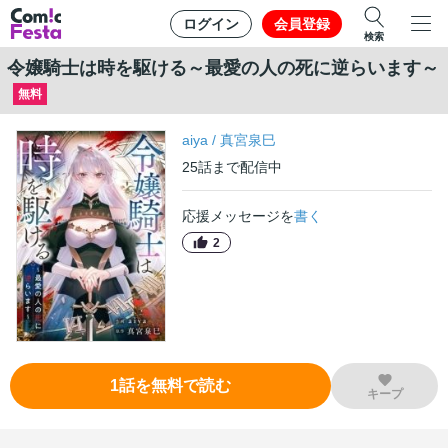
ログイン
会員登録
検索
令嬢騎士は時を駆ける～最愛の人の死に逆らいます～
無料
aiya
/
真宮泉巳
25
話
まで配信中
応援メッセージを
書く
2
1
話
を無料で読む
キープ