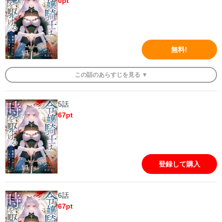
0
pt
無料!
この
話
のあらすじを
見る ▼
5話
67
pt
登録して購入
6話
67
pt