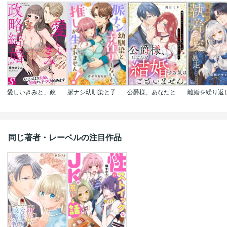
愛しいきみと、政略結婚～いじっぱり夫婦、初夜から子づくり始めます
脈ナシ幼馴染と子作りしないと、推しが生まれません！
公爵様、あなたと結婚する気はございません。 ～噂の悪女はワンナイトで求婚してくる片思い公爵になびきたくない～（分冊版）
同じ著者・レーベルの注目作品