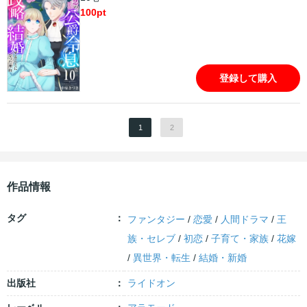
100
pt
登録して購入
1
2
作品情報
タグ
ファンタジー
/
恋愛
/
人間ドラマ
/
王
族・セレブ
/
初恋
/
子育て・家族
/
花嫁
/
異世界・転生
/
結婚・新婚
出版社
ライドオン