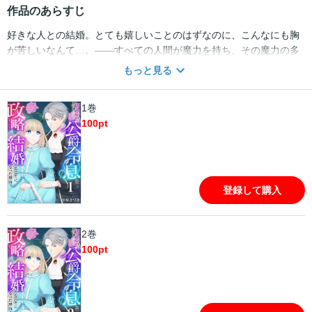
作品のあらすじ
好きな人との結婚。とても嬉しいことのはずなのに、こんなにも胸
が苦しいなんて…。――すべての人間が魔力を持ち、その魔力の多
寡で人の身分が決まる世界。チェスター伯爵家の次女・アリシア
もっと見る
は、代々強い魔力を持つ貴族の家に生まれながら、なぜか一切の魔
力を持っていなかった。家族からは厄介者扱い、周囲の人間からは
1巻
距離を置かれ、孤立するアリシア。彼女のささやかな幸せは、心優
100
pt
しきウィンストン公爵家の長男・レオンに、二人きりで勉強を教え
てもらう時間だった。そんなある日、アリシアのもとにレオンから
の求婚の知らせが届く。初恋の相手との思いがけない縁談に舞い上
がるアリシアだったが、実はこの結婚には、とある「目的」があり
――。
登録して購入
2巻
100
pt