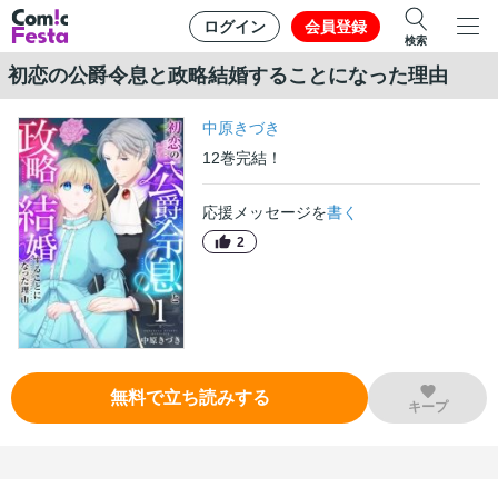
ログイン
会員登録
検索
初恋の公爵令息と政略結婚することになった理由
中原きづき
12
巻
完結！
応援メッセージを
書く
2
無料で立ち読みする
キープ