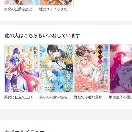
初恋の公爵令息と政略結婚することになった理由【電子単行本版/限定特典付き】
性にストイックなJKが荒ぶる話【電子単行本/限定特典付き】
他の人はこちらもいいねしています
悪女に仕立て上げられた薄幸令嬢の幸せな婚約破棄
偽りの花嫁～操られた令嬢は冷酷公爵に溺愛される～
野獣で冷徹な旦那様は､悪役令嬢と呼ばれる妻が愛おしくて仕方ない
サポートメニュー