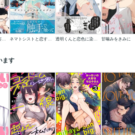
俺の部下がエロい妄想をやめてくれない【分冊版】
ネマトシストと恋するサメ【単行本版】
透明くんと恋色に染まる【電子限定描き下ろし漫画付き】【コミックス版】
甘噛みをきみに
います