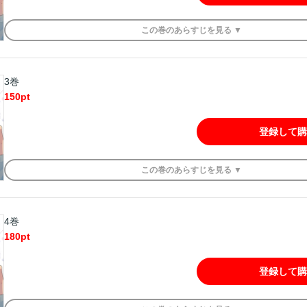
この
巻
のあらすじを
見る ▼
3巻
150
pt
登録して購
この
巻
のあらすじを
見る ▼
4巻
180
pt
登録して購