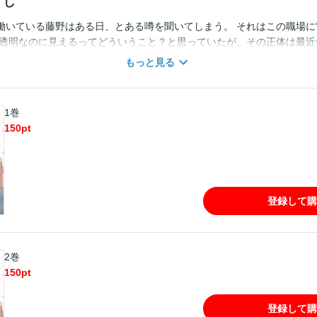
すじ
働いている藤野はある日、とある噂を聞いてしまう。 それはこの職場に“
 透明なのに見えるってどういうこと？と思っていたが、その正体は最近
だったのだ。 他人に自分を認識されないようにできる超能力を持ってい
もっと見る
と友達になったはずなのに、なぜか優しくキスされいつの間にかセフレ状
し織りなす究極のすれ違い超能力ＢＬ！ ※本作品はWEB雑誌「equa
入にご注意ください。
1巻
150
pt
登録して購
2巻
150
pt
登録して購