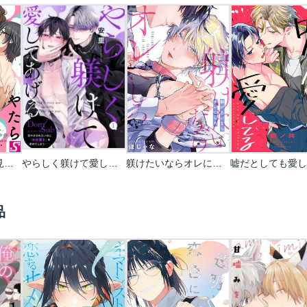
やたらやらしい深見くん
やらしく躾けて愛してあげる-Dom/Subユニバース-
躾けたいならオレにしろ
嘘だとしても愛し
品