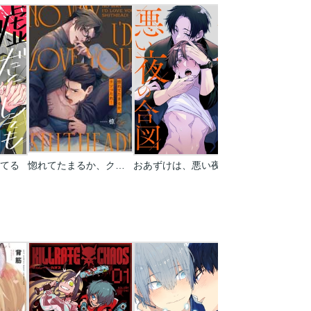
てる
惚れてたまるか、クソったれ！
おあずけは、悪い夜の合図