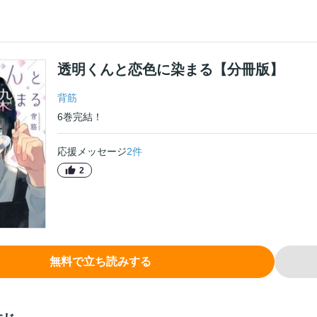
透明くんと恋色に染まる【分冊版】
背筋
6
巻
完結！
応援メッセージ
2
件
2
無料で立ち読みする