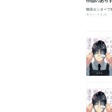
作品のあら
物流センターで
るというもの。
イトの斉藤くん
な特殊能力持ち
いの勘違いが交差
います。重複購