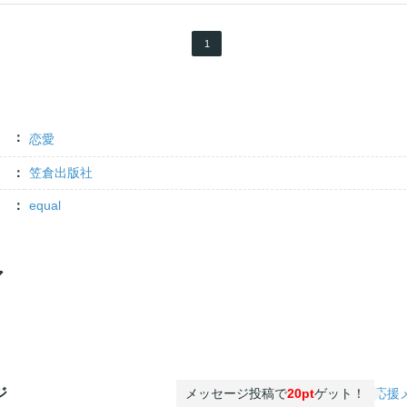
1
恋愛
笠倉出版社
equal
ア
ジ
メッセージ投稿で
20pt
ゲット！
応援