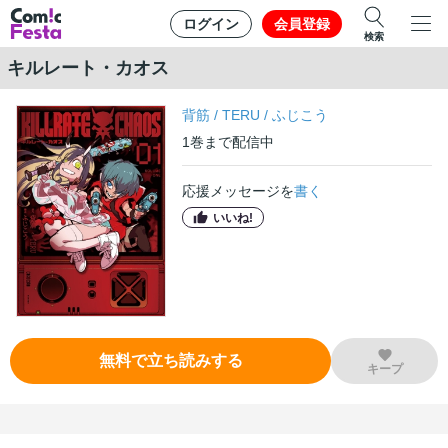
ログイン
会員登録
検索
キルレート・カオス
背筋
/
TERU
/
ふじこう
1
巻
まで配信中
応援メッセージを
書く
いいね!
無料で立ち読みする
キープ