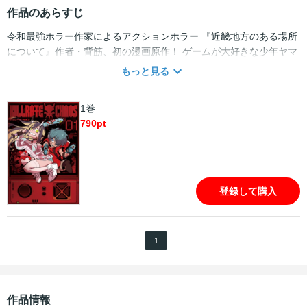
作品のあらすじ
令和最強ホラー作家によるアクションホラー 『近畿地方のある場所
について』作者・背筋、初の漫画原作！ ゲームが大好きな少年ヤマ
ト、リョウヘイ、ユウジ。 彼らがプレイするオンラインゲーム
もっと見る
**「モンスターナイト」**の世界で、 謎の少女 コスモス と出会う。
だがその出会いを境に、 ヤマトの日常に “異常” が現れはじめる
1巻
――。 それは、恐怖の冒険のはじまりだった。
790
pt
登録して購入
1
作品情報