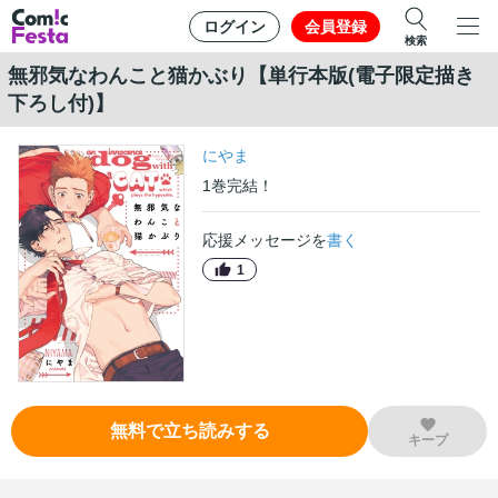
ログイン
会員登録
検索
無邪気なわんこと猫かぶり【単行本版(電子限定描き
下ろし付)】
にやま
1
巻
完結！
応援メッセージを
書く
1
無料で立ち読みする
キープ