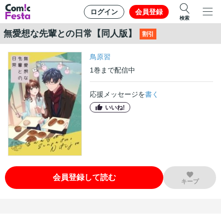
ログイン
会員登録
検索
無愛想な先輩との日常【同人版】
割引
鳥原習
1
巻
まで配信中
応援メッセージを
書く
いいね!
会員登録して読む
キープ