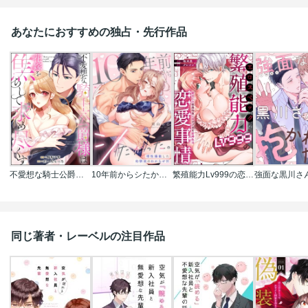
あなたにおすすめの独占・先行作品
不愛想な騎士公爵様は花嫁を焦らして求め尽くす(単話版)
10年前からシたかった。～理性爆散した幼馴染のわからせＨ
繁殖能力Lv999の恋愛事情 ―幼なじみ候爵令息とのウブあま新婚生活―（単話版）
同じ著者・レーベルの注目作品