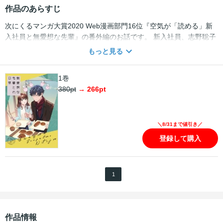
作品のあらすじ
次にくるマンガ大賞2020 Web漫画部門16位『空気が「読める」新
入社員と無愛想な先輩』の番外編のお話です。 新入社員、志野聡子
の特技は「空気が読めること」…ではなく「周りの空気が目に見え
もっと見る
ること」。 無愛想な先輩と過ごす日常は優しい「空気」に溢れてい
て…！？ 描き下ろし9pに加え、志野に見える「空気」や各話カラー
1巻
ページをフルカラー収録しました！ <全32ページ> 【目次】 無愛想
380
pt
→
266
pt
な先輩と朝の会議 無愛想な先輩と夏のコンビニ 無愛想な先輩とブラ
ックコーヒー 無愛想な先輩とスマホ 各話その後（描き下ろし） 無
愛想な先輩と大雪の日の話 大雪の日の話・その後（描き下ろし）
＼8/31まで値引き／
登録して購入
1
作品情報