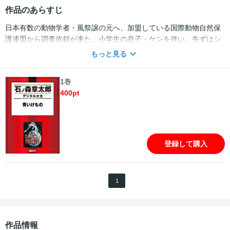
作品のあらすじ
日本有数の動物学者・風祭譲の元へ、加盟している国際動物自然保
護連盟から調査依頼が来た。小学生の息子・ケンを伴い、先ずはシ
ンガポールへと向かった。そこで譲は、この調査旅行の二つの目的
もっと見る
をケンに語った。一つは、世界各地の珍しい野生動物の自然保護状
態のチェック。もう一つは、世界各地から情報が入っている正体不
1巻
明の“動物”の実在を確認することだった。その動物は“青いけもの”と
400
pt
呼ばれ、神出鬼没に現われて……!?
登録して購入
1
作品情報