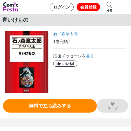
ログイン
会員登録
検索
青いけもの
石ノ森章太郎
1
巻
完結！
応援メッセージを
書く
いいね!
無料で立ち読みする
キープ