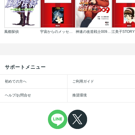
風都探偵
宇宙からのメッセージ
神速の改造戦士009【分冊版】
江美子STORY
サポートメニュー
初めての方へ
ご利用ガイド
ヘルプ/お問合せ
推奨環境