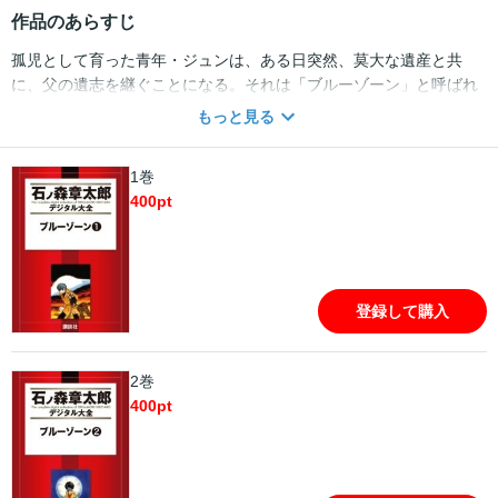
作品のあらすじ
孤児として育った青年・ジュンは、ある日突然、莫大な遺産と共
に、父の遺志を継ぐことになる。それは「ブルーゾーン」と呼ばれ
る超自然界の研究だった。両親はブルーゾーンの魔手からジュンを
もっと見る
守るべく、彼を孤児として育てさせたのだ。屋敷のじいの導きによ
り、研究を始めたジュンに、奇怪な事件が次々降りかかる。魂、エ
1巻
クトプラズム、心霊写真、そして異次元からの侵略者……。科学と
400
pt
超常現象との狭間で、ジュンの戦いが始まる！
登録して購入
2巻
400
pt