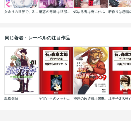
女余りの世界で、S級魔法少女達に種をまく【フルカラー】
魅惑の毒婦は旦那様をオトしたい
燃ゆる鬼は蒼に仕ふ
同じ著者・レーベルの注目作品
風都探偵
宇宙からのメッセージ
神速の改造戦士009【分冊版】
江美子STORY