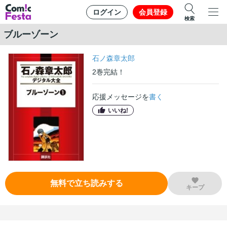
ログイン
会員登録
検索
ブルーゾーン
石ノ森章太郎
2
巻
完結！
応援メッセージを
書く
いいね!
無料で立ち読みする
キープ