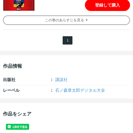
登録して購入
この
巻
のあらすじを
見る ▼
1
作品情報
出版社
講談社
レーベル
石ノ森章太郎デジタル大全
作品をシェア