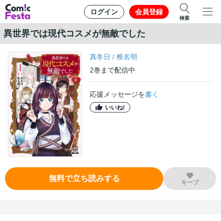
ログイン
会員登録
検索
異世界では現代コスメが無敵でした
真冬日
/
椎名明
2
巻
まで配信中
応援メッセージを
書く
いいね!
無料で立ち読みする
キープ