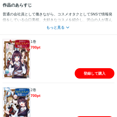
作品のあらすじ
普通の会社員として働きながら、コスメオタクとしてSNSで情報発
信をしている山口美桜。大好きなコスメを紹介し、沢山の人が喜ん
でくれることが日々の生きがいだったが、ある日、異世界に転移し
もっと見る
てしまう・・・!! コスメのない世界に絶望しかけていたが、異世界
の神を名乗る人物からスキル【コスメショップ】を授けられる。そ
1巻
れは、現代のコスメを自由に購入できるスキルだったーー!?
700
pt
登録して購入
2巻
700
pt