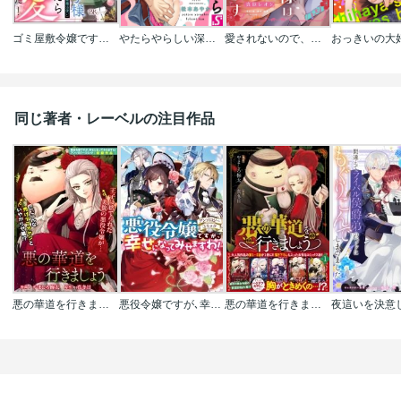
ゴミ屋敷令嬢ですが､追放された王子様(子供の姿にされた超有能魔法使い)を拾ったら溺愛されました! コミック版(分冊版)
やたらやらしい深見くん
愛されないので、旦那様は「推し」にします
同じ著者・レーベルの注目作品
悪の華道を行きましょう
悪役令嬢ですが､幸せになってみせますわ! アンソロジーコミック
悪の華道を行きましょう【コミックス版】