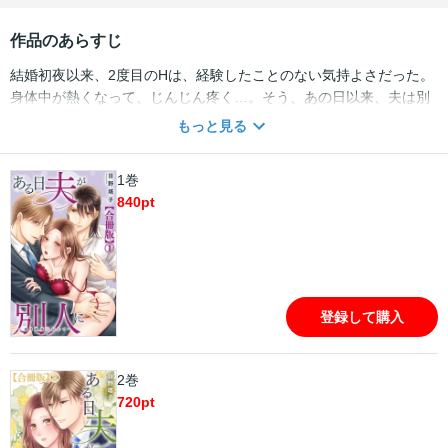
作品のあらすじ
結婚初夜以来、2度目のHは、経験したことのない気持よさだった。
身体中が熱くなって、じんじん疼く…。そう、あの日以来、夫は別
人みたいに、私を愛してくれるようになった――。2年前、実家の家
もっと見る
業を守るため、愛のない政略結婚をした唯。夫の尚希は一見すると
完璧なエリート社長だが、実は高圧的なモラハラ夫だった。2人きり
1巻
になると怒鳴られ、目の前で愛人との熱いキスを見せられること
840
pt
も…。そんな辛い日々を送っていた唯だが、ある日突然、尚希が事
故に遭い、記憶喪失に! 会社のことも愛人の名前も覚えてない尚希。
なのに、なぜか唯のことだけは覚えていて!? しかも今まで「お前」
呼ばわりだったのが、「唯、好きだよ…愛してる」って…まるで別
人!? ※同タイトルの1～4話を収録した合冊版です。重複購入にご注
登録して購入
意ください。
2巻
720
pt