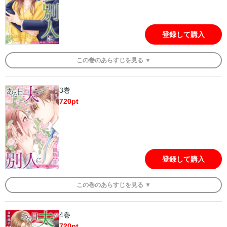
登録して購入
この
巻
のあらすじを
見る ▼
3巻
720
pt
登録して購入
この
巻
のあらすじを
見る ▼
4巻
720
pt