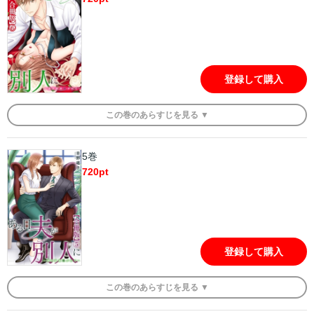
登録して購入
この
巻
のあらすじを
見る ▼
5巻
720
pt
登録して購入
この
巻
のあらすじを
見る ▼