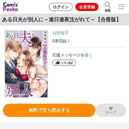
ログイン
会員登録
検索
ある日夫が別人に～連日連夜注がれて～【合冊版】
日野塔子
5
巻
完結！
応援メッセージを
書く
いいね!
無料で立ち読みする
キープ