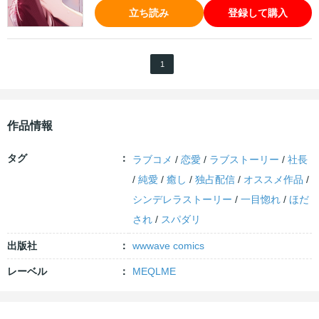
立ち読み
登録して購入
1
作品情報
タグ
ラブコメ
/
恋愛
/
ラブストーリー
/
社長
/
純愛
/
癒し
/
独占配信
/
オススメ作品
/
シンデレラストーリー
/
一目惚れ
/
ほだ
され
/
スパダリ
出版社
wwwave comics
レーベル
MEQLME