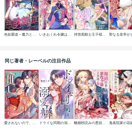
色欲覇道～魔力と精力ツヨツヨなので24時間無双します～
いきおくれ令嬢はただの教育係なので、執着王子に溺愛求婚されても困ります！（単話版）
拝啓黒騎士王子様、キスで更新の婚約契約なんてハードル激高です！（単話版）
同じ著者・レーベルの注目作品
愛されないので、旦那様は「推し」にします
ドライな同期の溺愛癖
離婚秒読みの悪役令嬢と入れ替わったら…旦那様が離してくれません！？