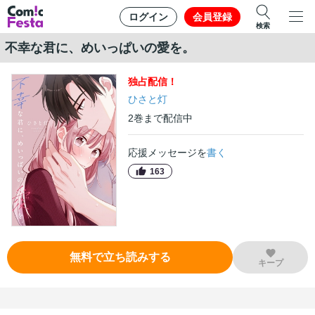
ログイン
会員登録
検索
不幸な君に、めいっぱいの愛を。
独占
配信！
ひさと灯
2
巻
まで配信中
応援メッセージを
書く
163
無料で立ち読みする
キープ