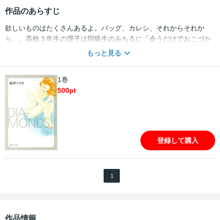
作品のあらすじ
欲しいものはたくさんあるよ。バッグ、カレシ、それからそれか
ら…。高校３年生の理子は同級生のみちるに「会うだけでおこづか
いがもらえる」という変わった援助交際を紹介される。相手は堂島
もっと見る
というスマートな中年男性。堂島の意地悪な仕打ちに理子は腹を立
てるが、交際を申し込まれ次第に惹かれていく。さらに堂島の“恋
1巻
人”や、息子・道彦との出会いが理子を変えて――。女子高生・理子
500
pt
のオトナになるためのステップUPストーリー！！
登録して購入
1
作品情報