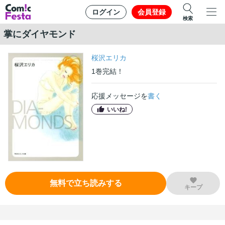
ログイン
会員登録
検索
掌にダイヤモンド
桜沢エリカ
1
巻
完結！
応援メッセージを
書く
いいね!
無料で立ち読みする
キープ